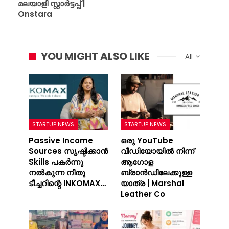
മലയാളി സ്റ്റാർട്ടപ്പ് |
Onstara
YOU MIGHT ALSO LIKE
All
STARTUP NEWS
STARTUP NEWS
Passive Income
ഒരു YouTube
Sources സൃഷ്ടിക്കാൻ
വീഡിയോയിൽ നിന്ന്
Skills പകർന്നു
ആഗോള
നൽകുന്ന നീതു
ബ്രാൻഡിലേക്കുള്ള
ടീച്ചറിന്റെ INKOMAX…
യാത്ര | Marshal
Leather Co