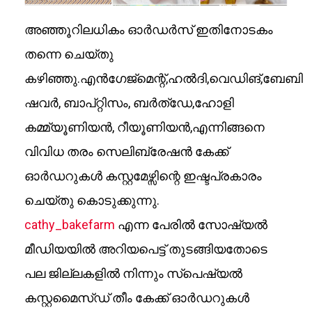
അഞ്ഞൂറിലധികം ഓർഡർസ് ഇതിനോടകം
തന്നെ ചെയ്തു
കഴിഞ്ഞു.എൻഗേജ്മെന്റ്,ഹൽദി,വെഡിങ്,ബേബി
ഷവർ, ബാപ്റ്റിസം, ബർത്ഡേ,ഹോളി
കമ്മ്യൂണിയൻ, റീയൂണിയൻ,എന്നിങ്ങനെ
വിവിധ തരം സെലിബ്രേഷൻ കേക്ക്
ഓർഡറുകൾ കസ്റ്റമേഴ്സിന്റെ ഇഷ്ടപ്രകാരം
ചെയ്തു കൊടുക്കുന്നു.
cathy_bakefarm
എന്ന പേരിൽ സോഷ്യൽ
മീഡിയയിൽ അറിയപെട്ട് തുടങ്ങിയതോടെ
പല ജില്ലകളിൽ നിന്നും സ്പെഷ്യൽ
കസ്റ്റമൈസ്ഡ് തീം കേക്ക് ഓർഡറുകൾ