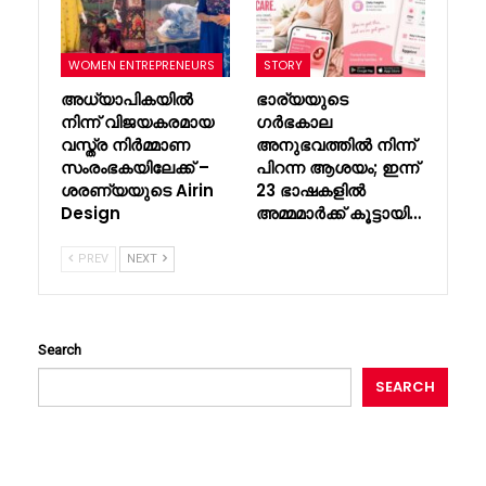
WOMEN ENTREPRENEURS
STORY
അധ്യാപികയിൽ
ഭാര്യയുടെ
നിന്ന് വിജയകരമായ
ഗർഭകാല
വസ്ത്ര നിർമ്മാണ
അനുഭവത്തിൽ നിന്ന്
സംരംഭകയിലേക്ക് –
പിറന്ന ആശയം; ഇന്ന്
ശരണ്യയുടെ Airin
23 ഭാഷകളിൽ
Design
അമ്മമാർക്ക് കൂട്ടായി…
PREV
NEXT
Search
SEARCH