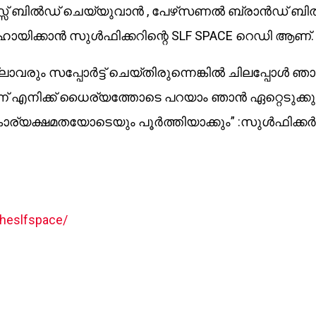
നസ്സ് ബിൽഡ് ചെയ്യുവാൻ , പേഴ്‌സണൽ ബ്രാൻഡ് ബ
യിക്കാൻ സുൾഫിക്കറിന്റെ SLF SPACE റെഡി ആണ്.
വരും സപ്പോർട്ട് ചെയ്തിരുന്നെങ്കിൽ ചിലപ്പോൾ ഞ
്ന് എനിക്ക് ധൈര്യത്തോടെ പറയാം ഞാൻ ഏറ്റെടുക്കു
്യക്ഷമതയോടെയും പൂർത്തിയാക്കും” :സുൾഫിക്കർ
heslfspace/