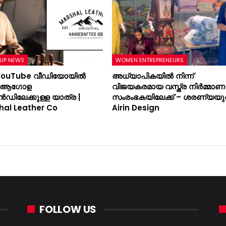
UP NEWS
WOMEN ENTREPRENEURS
YouTube വീഡിയോയിൽ
അധ്യാപികയിൽ നിന്ന്
ന് ആഗോള
വിജയകരമായ വസ്ത്ര നിർമ്മാണ
ൻഡിലേക്കുള്ള യാത്ര |
സംരംഭകയിലേക്ക് – ശരണ്യയു
hal Leather Co
Airin Design
FOLLOW US