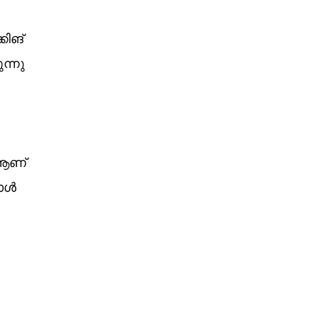
കിങ്
ന്നു
 ആണ്
പോൾ