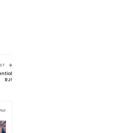
OST
ential
RJ!
hor