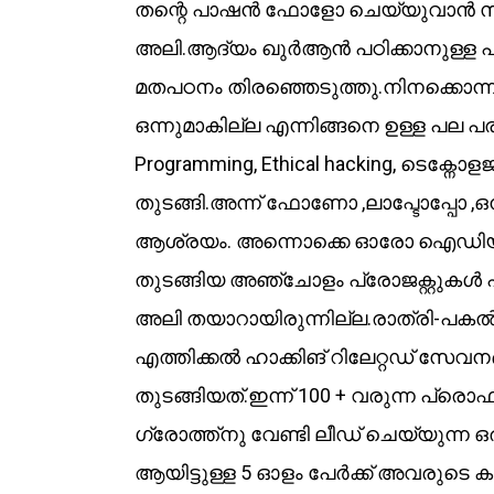
തന്റെ പാഷൻ ഫോളോ ചെയ്‌യുവാൻ സ്‌
അലി.ആദ്യം ഖുർആൻ പഠിക്കാനുള്ള പാ
മതപഠനം തിരഞ്ഞെടുത്തു.നിനക്കൊന്ന
ഒന്നുമാകില്ല എന്നിങ്ങനെ ഉള്ള പല പ
Programming, Ethical hacking, ടെക്നോ
തുടങ്ങി.അന്ന് ഫോണോ ,ലാപ്ടോപ്പോ ,
ആശ്രയം. അന്നൊക്കെ ഓരോ ഐഡിയ തോന്ന
തുടങ്ങിയ അഞ്ചോളം പ്രോജക്റ്റുകൾ 
അലി തയാറായിരുന്നില്ല.രാത്രി-പകൽ
എത്തിക്കൽ ഹാക്കിങ് റിലേറ്റഡ് സേവന
തുടങ്ങിയത്.ഇന്ന് 100 + വരുന്ന പ്
ഗ്രോത്ത്നു വേണ്ടി ലീഡ് ചെയ്യുന്ന 
ആയിട്ടുള്ള 5 ഓളം പേർക്ക് അവരുടെ 