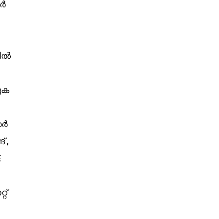
കർ
സിൽ
ഏക
കർ
 ,
E
റ്