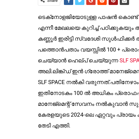
Share
ടെക്‌നോളജിയോടുള്ള പാഷൻ കൊണ്ട് പത
എന്നീ മേഖലയെ കുറിച്ച് പഠിക്കുകയു
കണ്ണൂർ ഇരിട്ടി സ്വദേശി സുൾഫിക്കർ 
പത്തൊൻപതാം വയസ്സിൽ 100 + പ്രൊ
ചെയ്യാൻ ഹെല്പ് ചെയ്യുന്ന
SLF SP
അലി.ലിങ്ക്ഡ് ഇൻ ഗ്രോത്ത് മാനേജ്‌മെ
SLF SPACE നൽകി വരുന്നത്.പതിനേഴാ
ഇതിനോടകം 100 ൽ അധികം പ്രൊഫഷണൽ
മാനേജ്‌മെന്റ് സേവനം നൽകുവാൻ സു
കേരളയുടെ 2024-ലെ ഏറ്റവും പ്രാ
തേടി എത്തി.