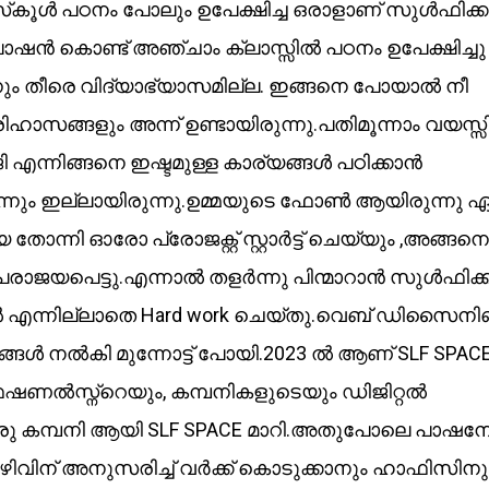
കൂൾ പഠനം പോലും ഉപേക്ഷിച്ച ഒരാളാണ് സുൾഫിക്
ഷൻ കൊണ്ട് അഞ്ചാം ക്ലാസ്സിൽ പഠനം ഉപേക്ഷിച്ചു
ും തീരെ വിദ്യാഭ്യാസമില്ല. ഇങ്ങനെ പോയാൽ നീ
രിഹാസങ്ങളും അന്ന് ഉണ്ടായിരുന്നു.പതിമൂന്നാം വയസ്
ളജി എന്നിങ്ങനെ ഇഷ്ടമുള്ള കാര്യങ്ങൾ പഠിക്കാൻ
ഒന്നും ഇല്ലായിരുന്നു.ഉമ്മയുടെ ഫോൺ ആയിരുന്നു 
ി ഓരോ പ്രോജക്റ്റ് സ്റ്റാർട്ട് ചെയ്യും ,അങ്ങനെ
പരാജയപെട്ടു.എന്നാൽ തളർന്നു പിന്മാറാൻ സുൾഫിക്
 എന്നില്ലാതെ Hard work ചെയ്തു.വെബ് ഡിസൈനിങ്
ങ്ങൾ നൽകി മുന്നോട്ട് പോയി.2023 ൽ ആണ് SLF SPAC
രൊഫഷണൽസ്ന്റെയും, കമ്പനികളുടെയും ഡിജിറ്റൽ
ഒരു കമ്പനി ആയി SLF SPACE മാറി.അതുപോലെ പാഷനേറ്
കഴിവിന് അനുസരിച്ച് വർക്ക് കൊടുക്കാനും ഹാഫിസിനു