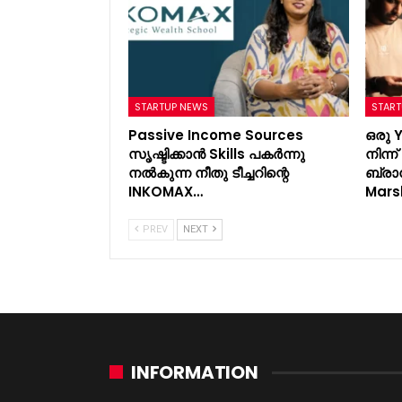
STARTUP NEWS
START
Passive Income Sources
ഒരു 
സൃഷ്ടിക്കാൻ Skills പകർന്നു
നിന്
നൽകുന്ന നീതു ടീച്ചറിന്റെ
ബ്രാ
INKOMAX…
Mars
PREV
NEXT
INFORMATION