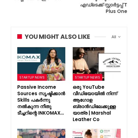
എഡ്ടെക്ക് സ്റ്റാർട്ടപ്പ് T
Plus One
YOU MIGHT ALSO LIKE
All
STARTUP NEWS
STARTUP NEWS
Passive Income
ഒരു YouTube
Sources സൃഷ്ടിക്കാൻ
വീഡിയോയിൽ നിന്ന്
Skills പകർന്നു
ആഗോള
നൽകുന്ന നീതു
ബ്രാൻഡിലേക്കുള്ള
ടീച്ചറിന്റെ INKOMAX…
യാത്ര | Marshal
Leather Co