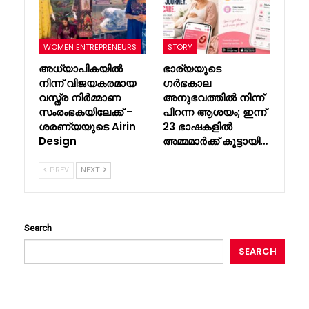
WOMEN ENTREPRENEURS
STORY
അധ്യാപികയിൽ
ഭാര്യയുടെ
നിന്ന് വിജയകരമായ
ഗർഭകാല
വസ്ത്ര നിർമ്മാണ
അനുഭവത്തിൽ നിന്ന്
സംരംഭകയിലേക്ക് –
പിറന്ന ആശയം; ഇന്ന്
ശരണ്യയുടെ Airin
23 ഭാഷകളിൽ
Design
അമ്മമാർക്ക് കൂട്ടായി…
PREV
NEXT
Search
SEARCH