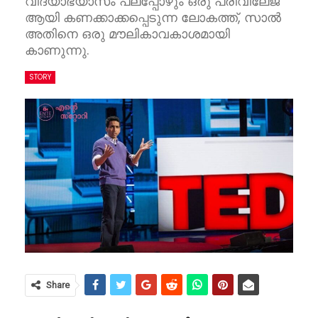
വിദ്യാഭ്യാസം പലപ്പോഴും ഒരു പ്രിവിലേജ്
ആയി കണക്കാക്കപ്പെടുന്ന ലോകത്ത്, സാൽ
അതിനെ ഒരു മൗലികാവകാശമായി
കാണുന്നു.
STORY
Share