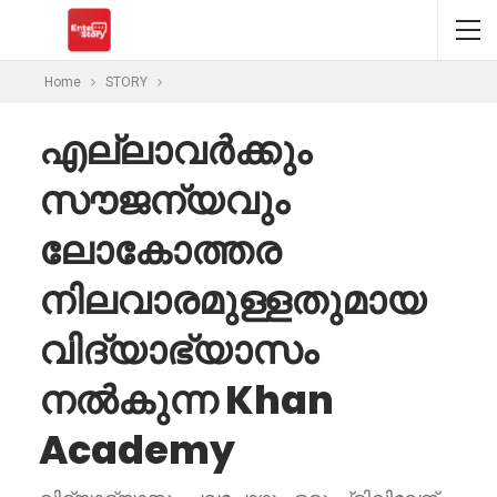
Home
STORY
എല്ലാവർക്കും
സൗജന്യവും
ലോകോത്തര
നിലവാരമുള്ളതുമായ
വിദ്യാഭ്യാസം
നൽകുന്ന Khan
Academy