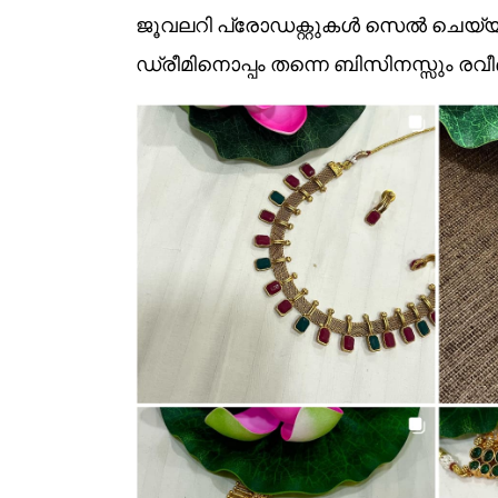
ജൂവലറി പ്രോഡക്റ്റുകൾ സെൽ ചെയ്യ
ഡ്രീമിനൊപ്പം തന്നെ ബിസിനസ്സും രവ