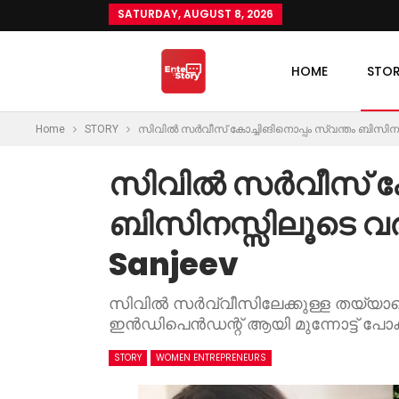
SATURDAY, AUGUST 8, 2026
HOME
STO
Home
STORY
സിവിൽ സർവീസ് കോച്ചിങിനൊപ്പം സ്വന്തം ബിസിനസ്
സിവിൽ സർവീസ് കോച
ബിസിനസ്സിലൂടെ വര
Sanjeev
സിവിൽ സർവ്വീസിലേക്കുള്ള തയ്യാറ
ഇൻഡിപെൻഡന്റ് ആയി മുന്നോട്ട് പോ
STORY
WOMEN ENTREPRENEURS