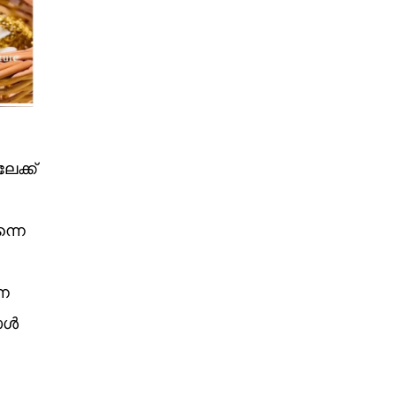
ക്ക്
്നെ
്ന
ോൾ