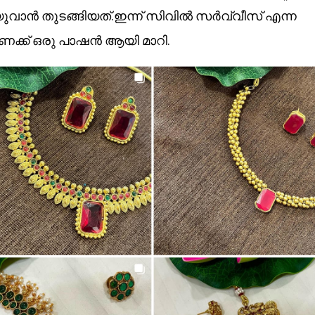
ുവാൻ തുടങ്ങിയത്.ഇന്ന് സിവിൽ സർവ്വീസ് എന്ന
ീണക്ക് ഒരു പാഷൻ ആയി മാറി.