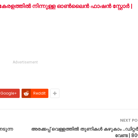
േരളത്തിൽ നിന്നുള്ള ഓൺലൈൻ ഫാഷൻ സ്റ്റോർ |
Advertisement
Google+
ReddIt
NEXT P
േടുന്ന
അരക്കപ്പ് വെള്ളത്തിൽ തുണികൾ കഴുകാം ..ഡിറ്റർ
വേണ്ട | 8