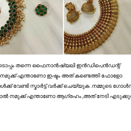
ോടൊപ്പം തന്നെ ഫൈനാൻഷ്യലി ഇൻഡിപെൻഡന്റ്
നമുക്ക് എന്താണോ ഇഷ്ടം അത് കണ്ടെത്തി ഫോളോ
 വേണ്ടി സ്മാർട്ട് വർക്ക് ചെയ്യുക .നമ്മുടെ ഗോൾ
യാൽ നമുക്ക് എന്താണോ ആഗ്രഹം ,അത് നേടി എടുക്ക