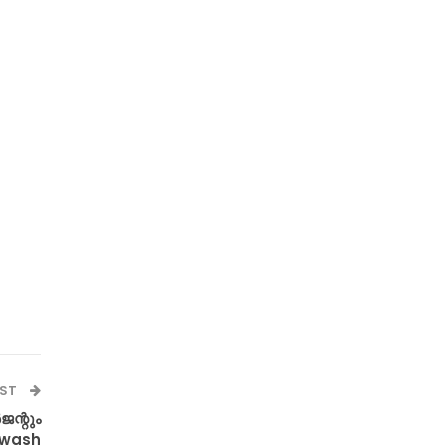
OST
ജന്റും
0wash