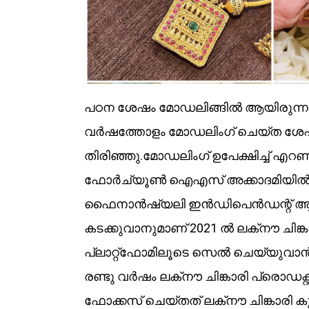
പഠന ശേഷം മോഡലിങ്ങിൽ ആയിരുന്നു രവ
വർഷത്തോളം മോഡലിംഗ് ചെയ്ത ശേഷം 
തിരിഞ്ഞു.മോഡലിംഗ് ഉപേക്ഷിച്ച് എറണാ
ഫോർച്യൂൺ ഐഎസ് അക്കാദമിയിൽ കോ
ഫൈനാൻഷ്യലി ഇൻഡിപെൻഡന്റ് ആവാനു
കടക്കുവാനുമാണ് 2021 ൽ ലക്‌നൗ ചിങ്കാര
പ്ലാറ്റ്‌ഫോമിലൂടെ സെൽ ചെയ്യുവാ
രണ്ടു വർഷം ലക്‌നൗ ചിങ്കാരി പ്രൊ
ഫോക്കസ് ചെയ്തത് ലക്‌നൗ ചിങ്കാരി 