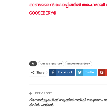
ഓൺലൈൻ ഷോപ്പിങ്ങിൽ തരംഗമായി ക
GOOSEBERY®
Cassa Signature
Raveena Sanjeev
Facebook
Twitter
Share
PREV POST
റിസോർട്ടുകൾക്ക് ബുക്കിങ് നൽകി വരുമാനം ന
ദിവിൻ ചന്ദ്രൻ