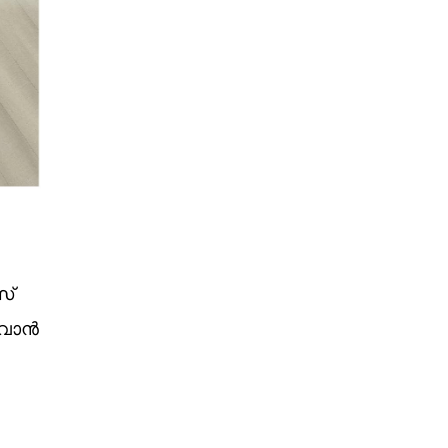
സ്
ുവാൻ