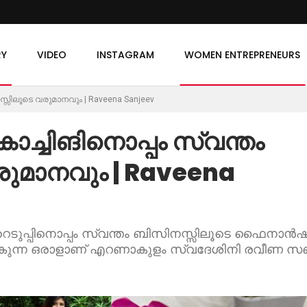
RY
VIDEO
INSTAGRAM
WOMEN ENTREPRENEURS
സിലൂടെ വരുമാനവും | Raveena Sanjeev
്ചിങിനൊപ്പം സ്വന്തം
ുമാനവും | Raveena
െടുപ്പിനൊപ്പം സ്വന്തം ബിസിനസ്സിലൂടെ ഫൈനാൻഷ
കുന്ന ഒരാളാണ് എറണാകുളം സ്വദേശിനി രവീണ സഞ്