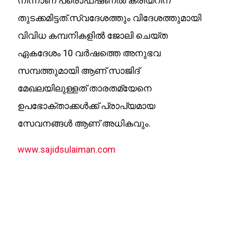
നിന്നാണ് പ്രൊഫഷണൽ കരിയറിന്
തുടക്കമിട്ടത്.സ്വദേശത്തും വിദേശത്തുമായി
വിവിധ കമ്പനികളിൽ ജോലി ചെയ്ത
ഏകദേശം 10 വർഷത്തെ അനുഭവ
സമ്പത്തുമായി ആണ് സാജിദ്
മേഖലയിലുള്ളത് താരതമ്യേനെ
ഉപഭോക്താക്കൾക്ക് പ്രാപ്യമായ
സേവനങ്ങൾ ആണ് അധികവും.
www.sajidsulaiman.com