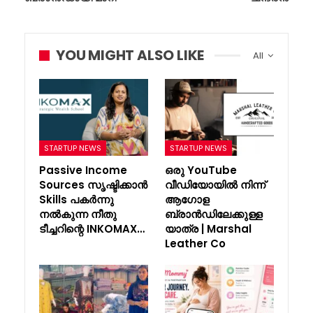
YOU MIGHT ALSO LIKE
All
STARTUP NEWS
STARTUP NEWS
Passive Income
ഒരു YouTube
Sources സൃഷ്ടിക്കാൻ
വീഡിയോയിൽ നിന്ന്
Skills പകർന്നു
ആഗോള
നൽകുന്ന നീതു
ബ്രാൻഡിലേക്കുള്ള
ടീച്ചറിന്റെ INKOMAX…
യാത്ര | Marshal
Leather Co