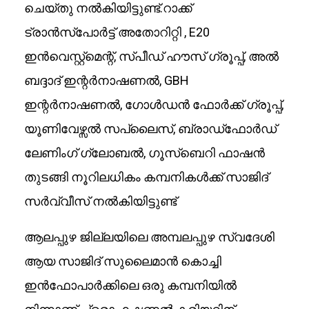
ചെയ്തു നൽകിയിട്ടുണ്ട്.റാക്ക്
ട്രാൻസ്‌പോർട്ട് അതോറിറ്റി , E20
ഇൻവെസ്റ്റ്മെന്റ്, സ്പീഡ് ഹൗസ് ഗ്രൂപ്പ്, അൽ
ബദ്ദാദ് ഇന്റർനാഷണൽ, GBH
ഇന്റർനാഷണൽ, ഗോൾഡൻ ഫോർക്ക് ഗ്രൂപ്പ്,
യൂണിവേഴ്സൽ സപ്ലൈസ്, ബ്രാഡ്‌ഫോർഡ്
ലേണിംഗ് ഗ്ലോബൽ, ഗൂസ്ബെറി ഫാഷൻ
തുടങ്ങി നൂറിലധികം കമ്പനികൾക്ക് സാജിദ്
സർവ്വീസ് നൽകിയിട്ടുണ്ട്
ആലപ്പുഴ ജില്ലയിലെ അമ്പലപ്പുഴ സ്വദേശി
ആയ സാജിദ് സുലൈമാൻ കൊച്ചി
ഇൻഫോപാർക്കിലെ ഒരു കമ്പനിയിൽ