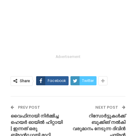
Advertisement
Facebook
Twitter
Share
PREV POST
NEXT POST
വൈഫിനായി നിർമ്മിച്ച
റിസോർട്ടുകൾക്ക്
ഹെയർ ഓയിൽ ഹിറ്റായി
ബുക്കിങ് നൽകി
| ഇന്നത് ഒരു
വരുമാനം നേടുന്ന ദിവിൻ
ബ്രാൻഡായി മാറി
ചന്ദ്രൻ