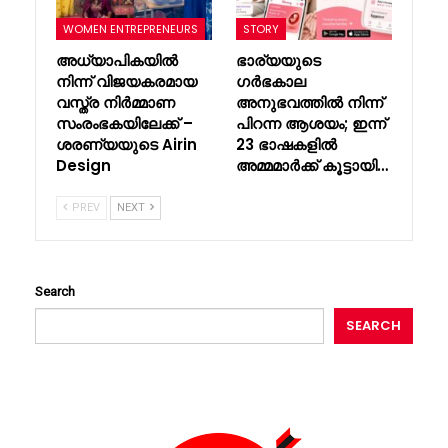
WOMEN ENTREPRENEURS
STORY
അധ്യാപികയിൽ
ഭാര്യയുടെ
നിന്ന് വിജയകരമായ
ഗർഭകാല
വസ്ത്ര നിർമ്മാണ
അനുഭവത്തിൽ നിന്ന്
സംരംഭകയിലേക്ക് –
പിറന്ന ആശയം; ഇന്ന്
ശരണ്യയുടെ Airin
23 ഭാഷകളിൽ
Design
അമ്മമാർക്ക് കൂട്ടായി…
PREV
NEXT
Search
SEARCH