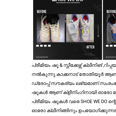
പ്രീമിയം ഷൂ & സ്നീക്കേഴ്സ് ക്ലീനിങ് 
നൽകുന്നു.കാക്കനാട് തോതിയൂർ ആണ് ഔട്ല
ഡ്രോപ്പ് സൗകര്യം ലഭ്യമാണ്.സംരംഭം
ഷൂകൾ ആണ് ക്‌ളീനിംഗിനായി ഓരോ 
പ്രീമിയം ഷൂകൾ വരെ SHOE WE DO ന്
ഓരോ ക്ലീനിങ്ങിനും ഉപയോഗിക്കുന്നത