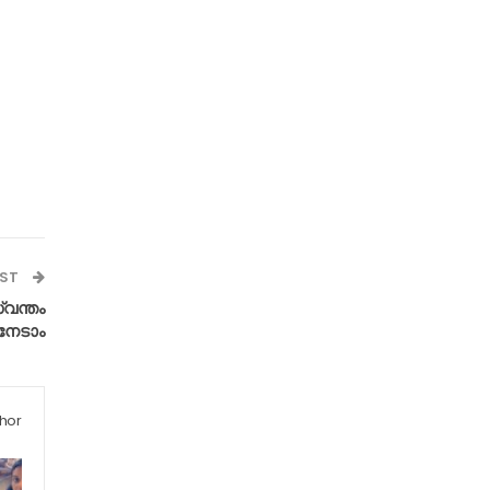
OST
വന്തം
നേടാം
hor