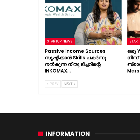
STARTUP NEWS
START
Passive Income Sources
ഒരു 
സൃഷ്ടിക്കാൻ Skills പകർന്നു
നിന്
നൽകുന്ന നീതു ടീച്ചറിന്റെ
ബ്രാ
INKOMAX…
Mars
PREV
NEXT
INFORMATION