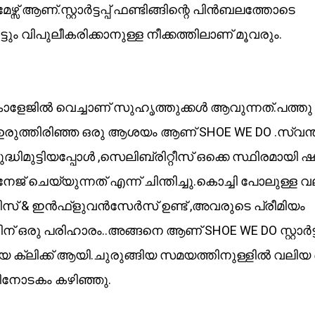
മേഴ്സ് ആണ്.സ്റ്റാർട്ടപ്പ് ഫണ്ടിങ്ങിന്റെ പിൻബലത്തോടെ
ടും വിപുലീകരിക്കാനുള്ള നീക്കത്തിലാണ് മൂവരും.
േജിൽ വെച്ചാണ് സുഹൃത്തുക്കൾ ആവുന്നത്.പത്തു
ഉരുത്തിരിഞ്ഞ ഒരു ആശയം ആണ് SHOE WE DO .സ്വന്
ിമുട്ടിയപ്പോൾ ,സെലിബ്രിറ്റീസ് ഒക്കെ സ്ഥിരമായി 
 ചെയ്യുന്നത് എന്ന് ചിന്തിച്ചു.കൊച്ചി പോലുള്ള 
റിസ് & ഇൻഫ്ളുവൻസേർസ് ഉണ്ട് ,അവരുടെ പ്രീമിയം
് ഒരു പരിഹാരം..അങ്ങനെ ആണ് SHOE WE DO സ്റ്റാർട്ട
ക്ലിക്ക് ആയി.ചുരുങ്ങിയ സമയത്തിനുള്ളിൽ വലിയ 
തിനോടകം കഴിഞ്ഞു.