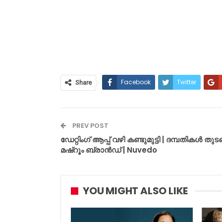
Facebook
Twitter
Share
PREV POST
ഡേറ്റിംഗ് ആപ്പ് വഴി കണ്ടുമുട്ടി | ദമ്പതികൾ തുട
മഷ്‌റൂം ബ്രാൻഡ് | Nuvedo
YOU MIGHT ALSO LIKE