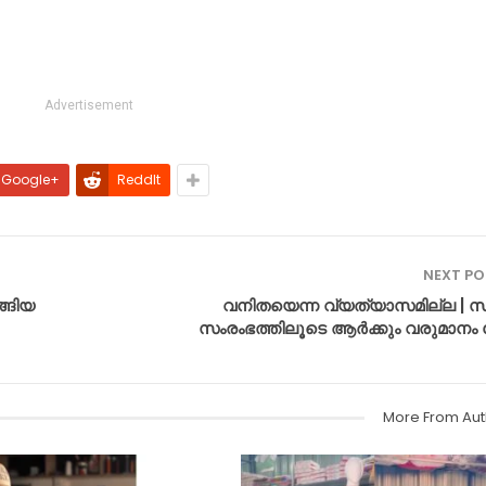
Advertisement
Google+
ReddIt
NEXT P
ങ്ങിയ
വനിതയെന്ന വ്യത്യാസമില്ല | സ്
സംരംഭത്തിലൂടെ ആർക്കും വരുമാനം 
More From Aut