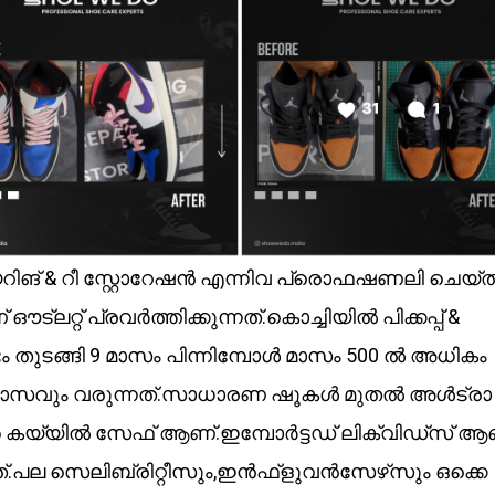
,റിപ്പയറിങ് & റീ സ്റ്റോറേഷൻ എന്നിവ പ്രൊഫഷണലി ചെയ്
റ്റ് പ്രവർത്തിക്കുന്നത്.കൊച്ചിയിൽ പിക്കപ്പ് &
 തുടങ്ങി 9 മാസം പിന്നിമ്പോൾ മാസം 500 ൽ അധികം
മാസവും വരുന്നത്.സാധാരണ ഷൂകൾ മുതൽ അൾട്രാ
റെ കയ്യിൽ സേഫ് ആണ്.ഇമ്പോർട്ടഡ് ലിക്വിഡ്‌സ് ആ
്.പല സെലിബ്രിറ്റീസും,ഇൻഫ്‌ളുവൻസേഴ്‌സും ഒക്കെ