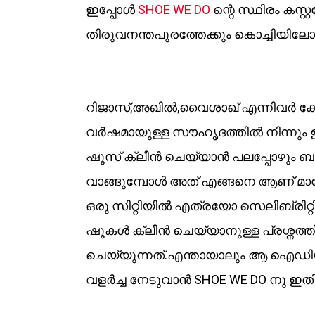
ഇപ്പോൾ
SHOE WE DO
ന്റെ സ്ഥിരം കസ്റ്റ
തിരുവനന്തപുരത്തേക്കും കൊച്ചിയിലോട്
റിജാസ്,അഖിൽ,വൈശാഖ് എന്നിവർ കോള
വർഷമായുള്ള സൗഹൃദത്തിൽ നിന്നും 
ഷൂസ് ക്ലീൻ ചെയ്യാൻ പലപ്പോഴും ബുദ്ധ
വാങ്ങുമ്പോൾ അത് എങ്ങനെ ആണ് മാനേജ്
ഒരു സിറ്റിയിൽ എത്രയോ സെലിബ്രിറ്
ഷൂകൾ ക്ലീൻ ചെയ്യാനുള്ള പ്രശ്നത്തിന
ചെയ്യുന്നത്.എന്തായാലും ആ ഐഡിയ 
വളർച്ച നേടുവാൻ SHOE WE DO നു ഇ