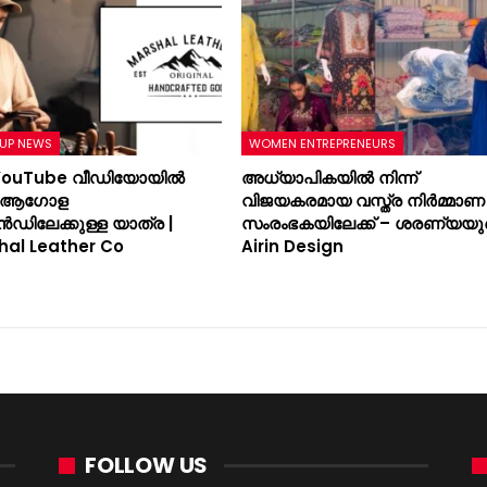
UP NEWS
WOMEN ENTREPRENEURS
YouTube വീഡിയോയിൽ
അധ്യാപികയിൽ നിന്ന്
ന് ആഗോള
വിജയകരമായ വസ്ത്ര നിർമ്മാണ
ൻഡിലേക്കുള്ള യാത്ര |
സംരംഭകയിലേക്ക് – ശരണ്യയു
hal Leather Co
Airin Design
FOLLOW US