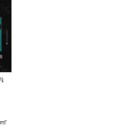
തു
ണ്