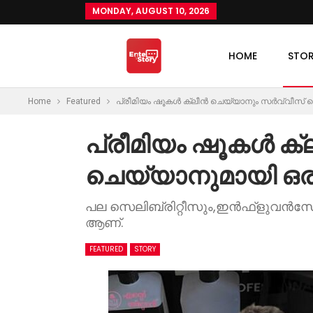
MONDAY, AUGUST 10, 2026
HOME
STO
Home
Featured
പ്രീമിയം ഷൂകൾ ക്ലീൻ ചെയ്യാനും സർവ്വീസ് ച
പ്രീമിയം ഷൂകൾ ക
ചെയ്യാനുമായി ഒരു
പല സെലിബ്രിറ്റീസും,ഇൻഫ്‌ളുവൻസേഴ്‌സ
ആണ്.
FEATURED
STORY