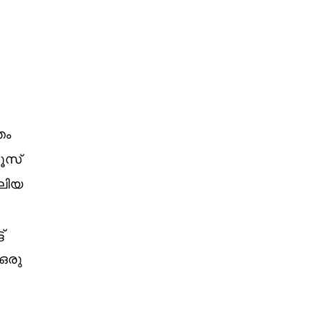
തം
ഷൂസ്
വലിയ
്
ഒരു