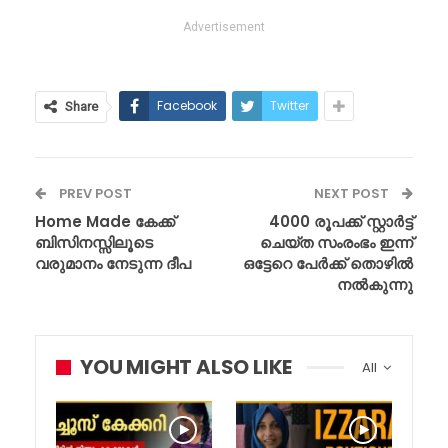
Advertisement
Facebook
Twitter
Share
PREV POST
NEXT POST
Home Made കേക്ക്
4000 രൂപക്ക് സ്റ്റാർട്ട്
ബിസിനസ്സിലൂടെ
ചെയ്ത സംരംഭം ഇന്ന്
വരുമാനം നേടുന്ന ദീപ
ഒട്ടേറെ പേർക്ക് തൊഴിൽ
നൽകുന്നു
YOU MIGHT ALSO LIKE
All