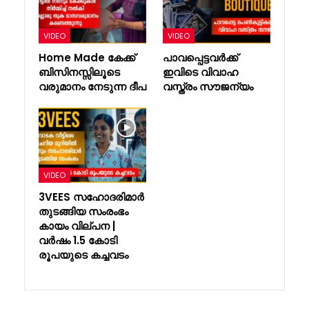
VIDEO
VIDEO
Home Made കേക്ക്
പാവപ്പെട്ടവർക്ക്
ബിസിനസ്സിലൂടെ
ഇവിടെ വിവാഹ
വരുമാനം നേടുന്ന ദീപ
വസ്ത്രം സൗജന്യം
VIDEO
3VEES സഹോദരിമാർ
തുടങ്ങിയ സംരംഭം
കായം വില്പന |
വർഷം 1.5 കോടി
രൂപയുടെ കച്ചവടം