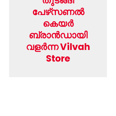
തുടങ്ങി
പേഴ്‌സണൽ
കെയർ
ബ്രാൻഡായി
വളർന്ന Vilvah
Store