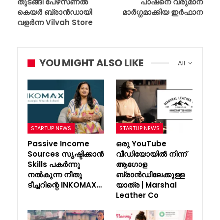
തുടങ്ങി പേഴ്‌സണൽ
പാഷനെ വരുമാന
കെയർ ബ്രാൻഡായി
മാർഗ്ഗമാക്കിയ ഇർഫാന
വളർന്ന Vilvah Store
YOU MIGHT ALSO LIKE
All
STARTUP NEWS
STARTUP NEWS
Passive Income
ഒരു YouTube
Sources സൃഷ്ടിക്കാൻ
വീഡിയോയിൽ നിന്ന്
Skills പകർന്നു
ആഗോള
നൽകുന്ന നീതു
ബ്രാൻഡിലേക്കുള്ള
ടീച്ചറിന്റെ INKOMAX…
യാത്ര | Marshal
Leather Co