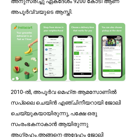
അനുസരിച്ചു ഏകദേശം 9200 കോടി ആണ്
അപൂർവ്വയുടെ ആസ്തി.
2010-ൽ, അപൂർവ മെഹ്ത ആമസോണിൽ
സപ്ലൈ ചെയിൻ എഞ്ചിനീയറായി ജോലി
ചെയ്യുകയായിരുന്നു, പക്ഷേ ഒരു
സംരംഭകനാകാൻ ആയിരുന്നു
ആഗ്രഹം.അങ്ങനെ അദ്ദേഹം ജോലി