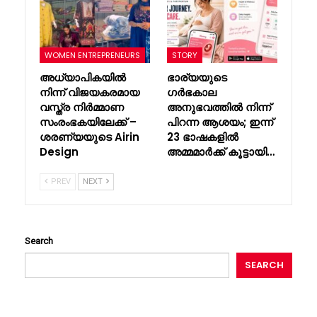
WOMEN ENTREPRENEURS
STORY
അധ്യാപികയിൽ
ഭാര്യയുടെ
നിന്ന് വിജയകരമായ
ഗർഭകാല
വസ്ത്ര നിർമ്മാണ
അനുഭവത്തിൽ നിന്ന്
സംരംഭകയിലേക്ക് –
പിറന്ന ആശയം; ഇന്ന്
ശരണ്യയുടെ Airin
23 ഭാഷകളിൽ
Design
അമ്മമാർക്ക് കൂട്ടായി…
PREV
NEXT
Search
SEARCH