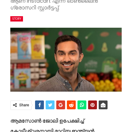
ആണ് Instacart എന്ന ഓണ്‍ലൈന്‍
ഗ്രോസറി സ്റ്റാര്‍ട്ടപ്പ്.
STORY
Share
ആമസോൺ ജോലി ഉപേക്ഷിച്ച്
കോടീശ്വരനായി മാറിയ ഇന്ത്യൻ