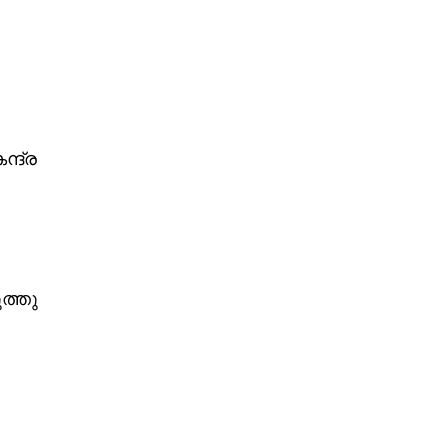
ന്ദ്ര
ത്തു