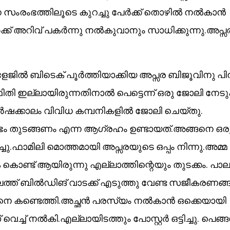
സംരംഭത്തിലൂടെ കുറച്ചു പേർക്ക് തൊഴിൽ നൽകാൻ
്ക് അറിവ് പകർന്നു നൽകുവാനും സാധിക്കുന്നു.അപ്സ
ജിൽ ബിടെക് പൂർത്തിയാക്കിയ അപ്സര ബിജൂവിനു പിന്
്ഥിതി ഇല്ലായിരുന്നതിനാൽ പെട്ടെന്ന് ഒരു ജോലി നേട
വർഷക്കാലം വിവിധ കമ്പനികളിൽ ജോലി ചെയ്തു.
ഭം തുടങ്ങണം എന്ന ആഗ്രഹം ഉണ്ടായത്.അങ്ങനെ ഒര
ചു.ഫാമിലി മൊത്തമായി അപ്സരയുടെ ഒപ്പം നിന്നു.അമ്മ
ുക കൊണ്ട് ആയിരുന്നു എല്ലാത്തിന്റെയും തുടക്കം. പാല
ത്ത് ബിൽഡിങ് വാടക്ക് എടുത്തു വേണ്ട സജീകരണങ്
ചേഴ്സിനെ കണ്ടെത്തി.അച്ഛൻ പരസ്യം നൽകാൻ ഒക്കെയായി
െച്ച് നൽകി.എല്ലായിടത്തും പോസ്റ്റർ ഒട്ടിച്ചു. പെങ്