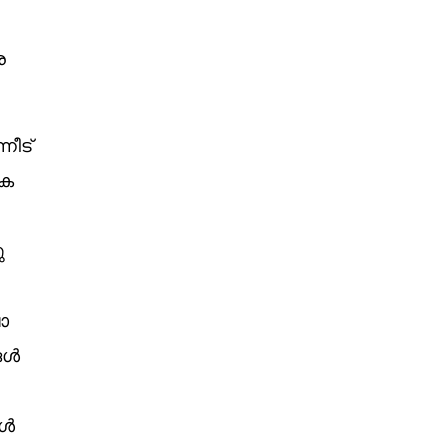
ര
നീട്
ുക
ു
ാ
ങൾ
ങൾ