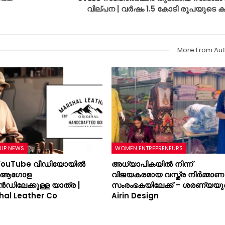
വില്പന | വർഷം 1.5 കോടി രൂപയുടെ കച
More From Aut
UP NEWS
WOMEN ENTREPRENEURS
YouTube വീഡിയോയിൽ
അധ്യാപികയിൽ നിന്ന്
ന് ആഗോള
വിജയകരമായ വസ്ത്ര നിർമ്മാണ
ൻഡിലേക്കുള്ള യാത്ര |
സംരംഭകയിലേക്ക് – ശരണ്യയു
hal Leather Co
Airin Design