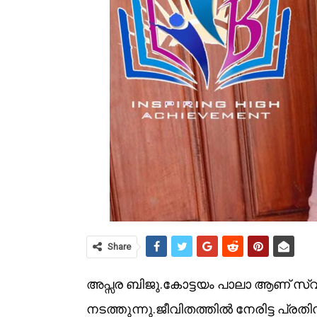
Share
അപ്സര ബിജു.കോട്ടയം പാലാ ആണ് സ്
നടത്തുന്നു.ജീവിതത്തിൽ നേരിട്ട പ്രത