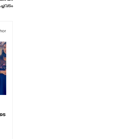
്ചവടം
hor
ടെ