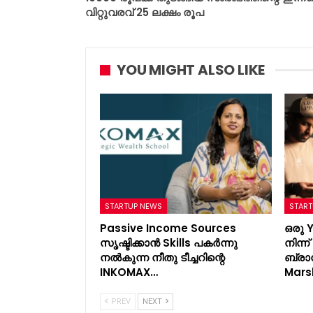
വിറ്റുവരവ് 25 ലക്ഷം രൂപ
YOU MIGHT ALSO LIKE
STARTUP NEWS
START
Passive Income Sources
ഒരു 
സൃഷ്ടിക്കാൻ Skills പകർന്നു
നിന്
നൽകുന്ന നീതു ടീച്ചറിന്റെ
ബ്രാ
INKOMAX…
Mars
PREV
NEXT