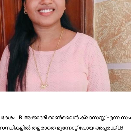
വദേശം.LB അക്കാദമി ഓൺലൈൻ ക്ലാസസ്സ് എന്ന സം
ിസന്ധികളിൽ തളരാതെ മുന്നോട്ട് പോയ അപ്സരക്ക് LB