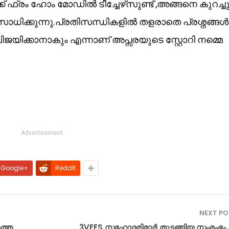
്ക് ഫ്രം ഹോം മോഡിൽ ടീച്ചേഴ്‌സുണ്ട് ,അങ്ങനെ കുറച്ച
 സാധിക്കുന്നു.പ്രതിസന്ധികളിൽ തളരാതെ പ്രശ്നങ്ങൾ
വിജയിക്കാനാകും എന്നാണ് അപ്സരയുടെ സ്റ്റോറി നമ്മെ
Advertisement
Google+
ReddIt
NEXT P
ത്തെ
3VEES സഹോദരിമാർ തുടങ്ങിയ സംരംഭം