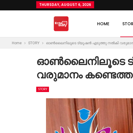
THURSDAY, AUGUST 6, 2026
HOME
STO
Home
STORY
ഓൺലൈനിലൂടെ ട്യൂഷൻ എടുത്തു നൽകി വരുമാനം ക
ഓൺലൈനിലൂടെ ട്
വരുമാനം കണ്ടെത്തു
STORY