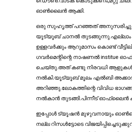
ഡൌൺ.വാടക കൊടുക്കണം,മറ്റു ചിലവ
ഓൺലൈൻ ആക്കി.
ഒരു സുഹൃത്ത് പറഞ്ഞത് അനുസരിച്ച
യൂട്യൂബ് ചാനൽ തുടങ്ങുന്നു.എല്ലാം 
ഉള്ളവർക്കും ആറുമാസം കൊണ്ട് വീട്ടിലിര
ഗവർമെന്റിന്റെ നാഷണൽ institue ഓഫ്
ചെയ്തു.അത് കണ്ടു നിരവധി ആളുകൾ വി
നൽകി.യൂട്യൂബ് മൂലം എൽബി അക്ക
അറിഞ്ഞു.ലോകത്തിന്റെ വിവിധ ഭാഗങ
നൽകാൻ തുടങ്ങി.പിന്നീട് ഓഫ്‌ലൈൻ ക
ഇപ്പോൾ ട്യൂഷൻ മുഴുവനായും ഓൺ
നല്ല റിസൾട്ടോടെ വിജയിപ്പിച്ചെടുക