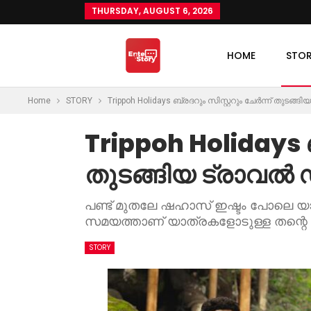
THURSDAY, AUGUST 6, 2026
HOME
STO
Home
STORY
Trippoh Holidays ബ്രദറും സിസ്റ്ററും ചേർന്ന് തുട
Trippoh Holidays ബ
തുടങ്ങിയ ട്രാവൽ
പണ്ട് മുതലേ ഷഹാസ് ഇഷ്ടം പോലെ യാ
സമയത്താണ് യാത്രകളോടുള്ള തന്റെ ഇഷ്
STORY