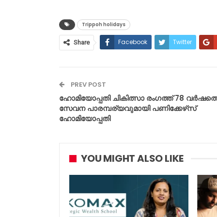
Trippoh holidays
Facebook
Twitter
Share
PREV POST
ഹോമിയോപ്പതി ചികിത്സാ രംഗത്ത് 78 വർഷത്
സേവന പാരമ്പര്യവുമായി പണിക്കേഴ്‌സ്
ഹോമിയോപ്പതി
YOU MIGHT ALSO LIKE