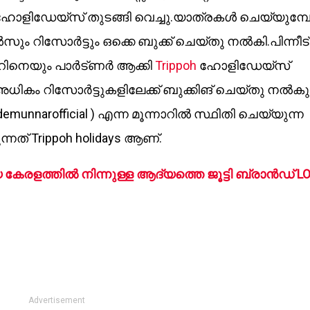
ോളിഡേയ്‌സ് തുടങ്ങി വെച്ചു.യാത്രകൾ ചെയ്യുമ്
ടൽസും റിസോർട്ടും ഒക്കെ ബുക്ക് ചെയ്തു നൽകി.പിന്നീട്
നെയും പാർട്ണർ ആക്കി
Trippoh
ഹോളിഡേയ്‌സ്
 അധികം റിസോർട്ടുകളിലേക്ക് ബുക്കിങ് ചെയ്തു നൽകുന
emunnarofficial ) എന്ന മൂന്നാറിൽ സ്ഥിതി ചെയ്യുന്ന
്നത് Trippoh holidays ആണ്.
ിയ കേരളത്തിൽ നിന്നുള്ള ആദ്യത്തെ ജൂട്ടി ബ്രാൻഡ് L
Advertisement