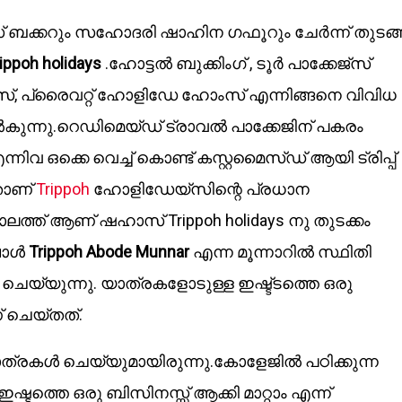
ക്കറും സഹോദരി ഷാഹിന ഗഫൂറും ചേർന്ന് തുടങ്
ippoh holidays
.ഹോട്ടൽ ബുക്കിംഗ് , ടൂർ പാക്കേജ്‌സ്
്‌ ടൂർസ്, പ്രൈവറ്റ് ഹോളിഡേ ഹോംസ് എന്നിങ്ങനെ വിവിധ
ുന്നു.റെഡിമെയ്ഡ് ട്രാവൽ പാക്കേജിന് പകരം
ന്നിവ ഒക്കെ വെച്ച് കൊണ്ട് കസ്റ്റമൈസ്ഡ് ആയി ട്രിപ്പ്
താണ്
Trippoh
ഹോളിഡേയ്‌സിന്റെ പ്രധാന
ത് ആണ് ഷഹാസ് Trippoh holidays നു തുടക്കം
്പോൾ
Trippoh Abode Munnar
എന്ന മൂന്നാറിൽ സ്ഥിതി
ചെയ്യുന്നു. യാത്രകളോടുള്ള ഇഷ്ട്ടത്തെ ഒരു
് ചെയ്തത്.
ത്രകൾ ചെയ്യുമായിരുന്നു.കോളേജിൽ പഠിക്കുന്ന
ടത്തെ ഒരു ബിസിനസ്സ് ആക്കി മാറ്റാം എന്ന്