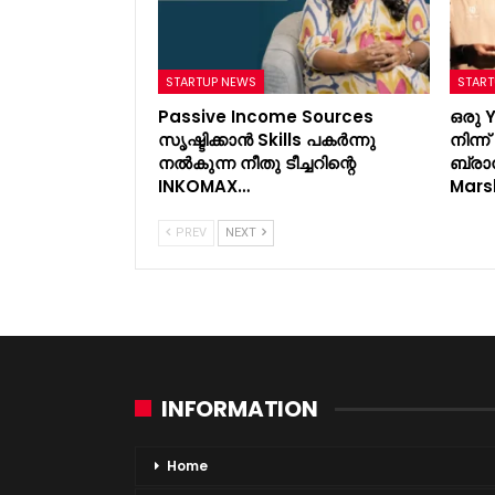
STARTUP NEWS
START
Passive Income Sources
ഒരു 
സൃഷ്ടിക്കാൻ Skills പകർന്നു
നിന്
നൽകുന്ന നീതു ടീച്ചറിന്റെ
ബ്രാ
INKOMAX…
Mars
PREV
NEXT
INFORMATION
Home