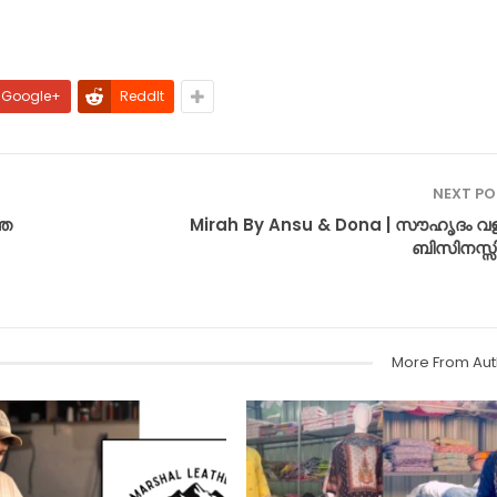
Google+
ReddIt
NEXT P
തെ
Mirah By Ansu & Dona | സൗഹൃദം വള
ബിസിനസ്സി
More From Aut