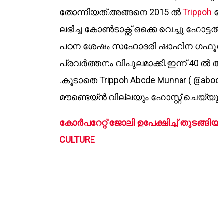
തോന്നിയത്.അങ്ങനെ 2015 ൽ
Trippoh
ഹ
ലഭിച്ച കോൺടാക്റ്റ് ഒക്കെ വെച്ചു ഹോട്
പഠന ശേഷം സഹോദരി ഷാഹിന ഗഫൂറി
പ്രവർത്തനം വിപുലമാക്കി.ഇന്ന് 40 ൽ
.കൂടാതെ Trippoh Abode Munnar ( @abod
മൗണ്ടെയ്‌ൻ വില്ലയും ഹോസ്റ്റ് ചെയ്യുന
കോർപറേറ്റ് ജോലി ഉപേക്ഷിച്ച് തുടങ്ങ
CULTURE