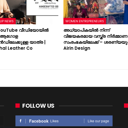
UP NEWS
WOMEN ENTREPRENEURS
YouTube വീഡിയോയിൽ
അധ്യാപികയിൽ നിന്ന്
ന് ആഗോള
വിജയകരമായ വസ്ത്ര നിർമ്മാണ
ൻഡിലേക്കുള്ള യാത്ര |
സംരംഭകയിലേക്ക് – ശരണ്യയു
hal Leather Co
Airin Design
FOLLOW US
Facebook
Likes
Like our page