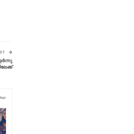
OST
ർന്നു
ലേക്ക്
hor