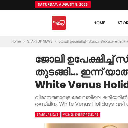
SATURDAY, AUGUST 8, 2026
HOME
STO
Home
STARTUP NEWS
ജോലി ഉപേക്ഷിച്ച് സ്വന്തം ട്രാവൽ കമ്പനി ത
ജോലി ഉപേക്ഷിച്ച് സ
തുടങ്ങി… ഇന്ന് യാത
White Venus Holi
വിമാനത്താവള മേഖലയിലെ കരിയറിൽ ന
തസ്‌ലീന, White Venus Holidays വഴി യ
STARTUP NEWS
WOMEN ENTREPRENEURS