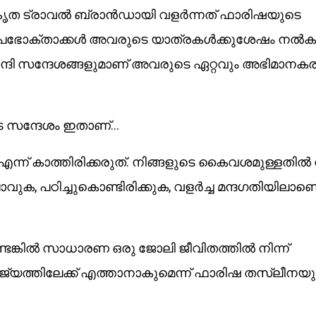
ംഗീകൃത ട്രാവൽ ബ്രാൻഡായി വളർന്നത് ഫാരിഷയുടെ
്. ഉപഭോക്താക്കൾ അവരുടെ യാത്രകൾക്കുശേഷം നൽകു
ദി സന്ദേശങ്ങളുമാണ് അവരുടെ ഏറ്റവും അഭിമാനക
െ സന്ദേശം ഇതാണ്…
്ന് കാത്തിരിക്കരുത്. നിങ്ങളുടെ കൈവശമുള്ളതിൽ ന
വുക, പഠിച്ചുകൊണ്ടിരിക്കുക, വളർച്ച മന്ദഗതിയിലാണെ
ടെങ്കിൽ സാധാരണ ഒരു ജോലി ജീവിതത്തിൽ നിന്ന്
യത്തിലേക്ക് എത്താനാകുമെന്ന് ഫാരിഷ തസ്‌ലീനയ