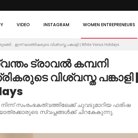
RY
VIDEO
INSTAGRAM
WOMEN ENTREPRENEURS
ുടങ്ങി… ഇന്ന് യാത്രികരുടെ വിശ്വസ്ത പങ്കാളി | White Venus Holidays
്വന്തം ട്രാവൽ കമ്പനി
്രികരുടെ വിശ്വസ്ത പങ്കാളി 
days
ിന്ന് സംരംഭകത്വത്തിലേക്ക് ചുവടുമാറിയ ഫരിഷ
ാത്രക്കാരുടെ സ്വപ്നങ്ങൾക്ക് ചിറകേകുന്നു.