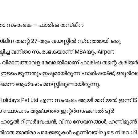
വനിതാ സംരംഭക — ഫാരിഷ തസ്‌ലീന
‌ലീന തന്റെ 27-ആം വയസ്സിൽ സ്വന്തമായി ഒരു
ച്ച വനിതാ സംരംഭകയാണ്. MBAയും Airport
ഷം വിമാനത്താവള മേഖലയിലാണ് ഫാരിഷ തന്റെ കരിയർ
ഇടപെടുന്നതും ഇഷ്ടമായിരുന്ന ഫാരിഷയ്ക്ക്, ഒരുദി
ന്ന ആഗ്രഹം മനസ്സിലുണ്ടായിരുന്നു.
olidays Pvt Ltd എന്ന സംരംഭം ആയി മാറിയത്. ഇന്ന് I
യ ഈ സ്ഥാപനം ആഭ്യന്തര-ഇന്റർനാഷണൽ ടൂർ
കിംഗ്, ഹോട്ടൽ റിസർവേഷൻ, വിസ സേവനങ്ങൾ, ഹണിമൂൺ
ക്തിഗത യാത്രാ പാക്കേജുകൾ എന്നിവയിലൂടെ നിരവധി