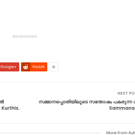
Advertisement
Google+
ReddIt
NEXT P
ൈൽ
സമ്മാനപ്പൊതിയിലൂടെ സന്തോഷം പകരുന്ന ഗ
 Kurthis.
Sammanap
More From Aut