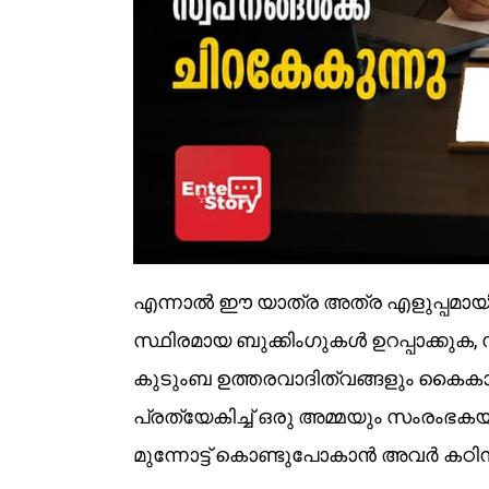
എന്നാൽ ഈ യാത്ര അത്ര എളുപ്പമായിര
സ്ഥിരമായ ബുക്കിംഗുകൾ ഉറപ്പാക്കുക,
കുടുംബ ഉത്തരവാദിത്വങ്ങളും കൈകാര
പ്രത്യേകിച്ച് ഒരു അമ്മയും സംരം
മുന്നോട്ട് കൊണ്ടുപോകാൻ അവർ കഠിനമ