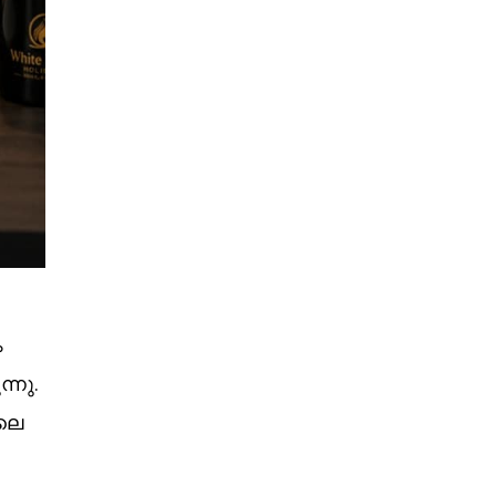
ം
്നു.
ലെ