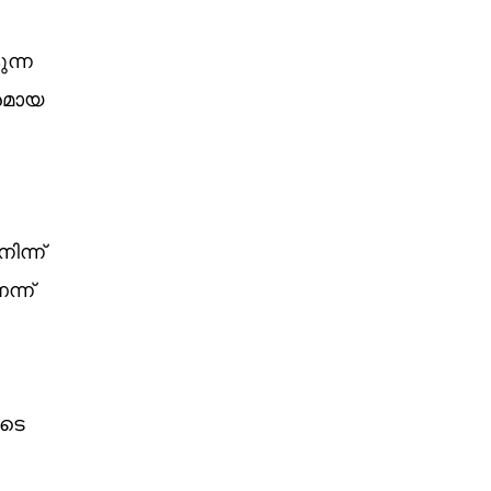
ന്ന
രമായ
ിന്ന്
ന്ന്
ുടെ