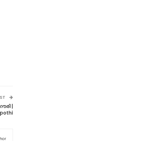
OST
ൗരി |
othi
hor