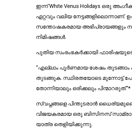
ഇന്ന് White Venus Holidays ഒരു അ
ഏറ്റവും വലിയ നേട്ടങ്ങളിലൊന്നാണ
സന്തോഷകരമായ അഭിപ്രായങ്ങളും നന്
നിമിഷങ്ങൾ.
പുതിയ സംരംഭകർക്കായി ഫാരിഷയുട
“എല്ലാം പൂർണമായ ശേഷം തുടങ്ങാം എന
തുടങ്ങുക. സ്ഥിരതയോടെ മുന്നോട്ട് പോ
തോന്നിയാലും ഒരിക്കലും പിന്മാറരുത്.”*
സ്വപ്നങ്ങളെ പിന്തുടരാൻ ധൈര്യമുണ്
വിജയകരമായ ഒരു ബിസിനസ് സാമ്രാജ്
യാത്ര തെളിയിക്കുന്നു.