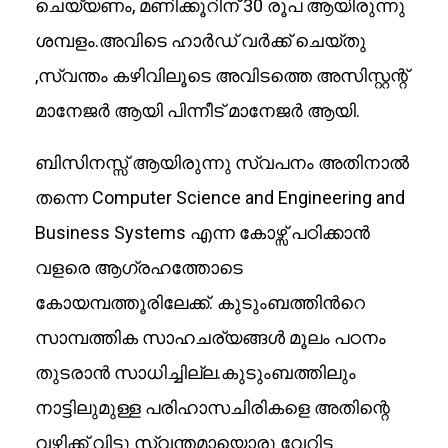
ചെയ്യണം, മണിക്കൂറിന് 30 രൂപ ആയിരുന്നു
ശമ്പളം.അവിടെ ഹാർഡ് വർക്ക് ചെയ്തു
,സ്വന്തം കഴിവിലൂടെ അവിടത്തെ അസിസ്റ്റന്റ്
മാനേജർ ആയി പിന്നീട് മാനേജർ ആയി.
ബിസിനസ്സ് ആയിരുന്നു സ്വപനം അതിനാൽ
തന്നെ Computer Science and Engineering and
Business Systems എന്ന കോഴ്സ് പഠിക്കാൻ
വളരെ ആഗ്രഹത്തോടെ
കോയമ്പത്തൂരിലേക്ക്. കുടുംബത്തിൻറെ
സാമ്പത്തിക സാഹചര്യങ്ങൾ മൂലം പഠനം
തുടരാൻ സാധിച്ചില്ല.കുടുംബത്തിലും
നാട്ടിലുമുള്ള പരിഹാസചിരികളെ അതിന്റെ
വഴിക്ക് വിട്ടു സ്വന്തമായൊരു വേറിട്ട