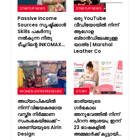
STARTUP NEWS
STARTUP NEWS
Passive Income
ഒരു YouTube
Sources സൃഷ്ടിക്കാൻ
വീഡിയോയിൽ നിന്ന്
Skills പകർന്നു
ആഗോള
നൽകുന്ന നീതു
ബ്രാൻഡിലേക്കുള്ള
ടീച്ചറിന്റെ INKOMAX…
യാത്ര | Marshal
Leather Co
WOMEN ENTREPRENEURS
STORY
അധ്യാപികയിൽ
ഭാര്യയുടെ
നിന്ന് വിജയകരമായ
ഗർഭകാല
വസ്ത്ര നിർമ്മാണ
അനുഭവത്തിൽ നിന്ന്
സംരംഭകയിലേക്ക് –
പിറന്ന ആശയം; ഇന്ന്
ശരണ്യയുടെ Airin
23 ഭാഷകളിൽ
Design
അമ്മമാർക്ക് കൂട്ടായി…