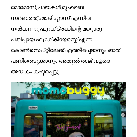
മോമോസ്,ചായകൾ,മുംബൈ
സർബത്ത്,മോജിറ്റോസ് എന്നിവ
നൽകുന്നു.ഫുഡ് ട്രക്കിന്റെ മറ്റൊരു
പതിപ്പായ ഫുഡ് കിയോസ്ക് എന്ന
കോൺസെപ്റ്റിലേക്ക് എത്തിപ്പെടാനും അത്
പണിതെടുക്കാനും അതുൽ രാജ് വളരെ
അധികം കഷ്ടപ്പെട്ടു.