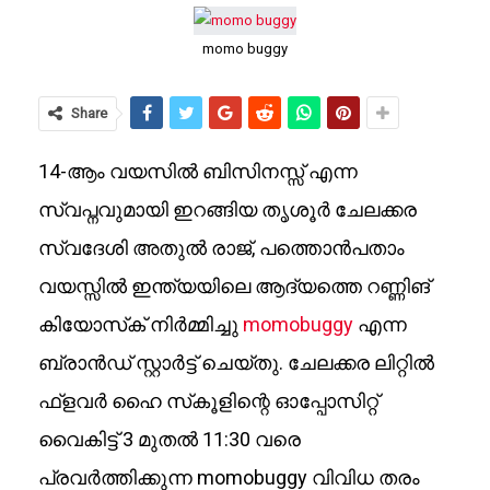
momo buggy
Share
14-ആം വയസിൽ ബിസിനസ്സ് എന്ന
സ്വപ്നവുമായി ഇറങ്ങിയ തൃശൂർ ചേലക്കര
സ്വദേശി അതുൽ രാജ്, പത്തൊൻപതാം
വയസ്സിൽ ഇന്ത്യയിലെ ആദ്യത്തെ റണ്ണിങ്
കിയോസ്‌ക് നിർമ്മിച്ചു
momobuggy
എന്ന
ബ്രാൻഡ് സ്റ്റാർട്ട് ചെയ്തു. ചേലക്കര ലിറ്റിൽ
ഫ്‌ളവർ ഹൈ സ്‌കൂളിന്റെ ഓപ്പോസിറ്റ്
വൈകിട്ട് 3 മുതൽ 11:30 വരെ
പ്രവർത്തിക്കുന്ന momobuggy വിവിധ തരം