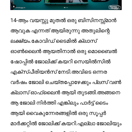
14-ആം വയസ്സു മുതൽ ഒരു ബിസിനസ്സ്മാൻ
ആവുക എന്നത് ആയിരുന്നു അതുലിന്റെ
ലക്ഷ്യം.കോവിഡ് ടൈമിൽ ക്ലാസ്
ഓൺലൈൻ ആയതിനാൽ ഒരു മൊബൈൽ
ഷോപ്പിൽ ജോലിക്ക് കയറി സെയിൽസിൽ
എക്സ്പീരിയൻസ് നേടി.അവിടെ ഒന്നര
വർഷം ജോലി ചെയ്തപ്പോഴേക്കും പ്ലസ് വൺ
ക്ലാസ് ഓഫ്‌ലൈൻ ആയി തുടങ്ങി.അങ്ങനെ
ആ ജോലി നിർത്തി എങ്കിലും പാർട്ട് ടൈം
ആയി വൈകുന്നേരങ്ങളിൽ ഒരു സൂപ്പർ
മാർക്കറ്റിൽ ജോലിക്ക് കയറി.എല്ലാ ജോലിയും