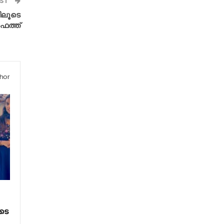
OST
ിലൂടെ
ഫത്ത്
hor
ടെ