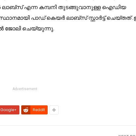
ാബ്സ് എന്ന കമ്പനി തുടങ്ങുവാനുള്ള ഐഡിയ
ാനമായി പാഡ് കെയർ ലാബ്സ് സ്റ്റാർട്ട് ചെയ്തത് .ഇ
ിൽ ജോലി ചെയ്യുന്നു.
Advertisement
Google+
ReddIt