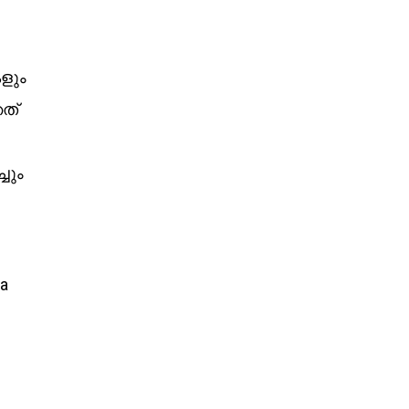
ളും
ത്
ചും
ya