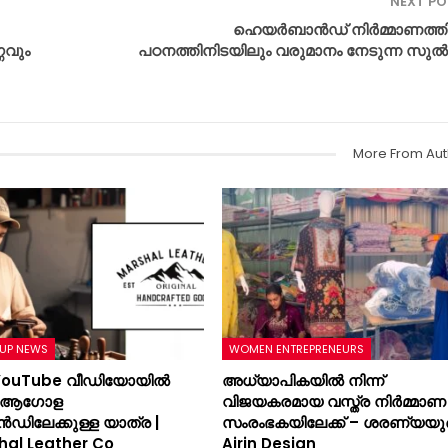
NEXT P
ഹെയർബാൻഡ്‌ നിർമ്മാണത്ത
ഗവും
പഠനത്തിനിടയിലും വരുമാനം നേടുന്ന സുൽ
More From Aut
UP NEWS
WOMEN ENTREPRENEURS
YouTube വീഡിയോയിൽ
അധ്യാപികയിൽ നിന്ന്
ന് ആഗോള
വിജയകരമായ വസ്ത്ര നിർമ്മാണ
ൻഡിലേക്കുള്ള യാത്ര |
സംരംഭകയിലേക്ക് – ശരണ്യയു
hal Leather Co
Airin Design