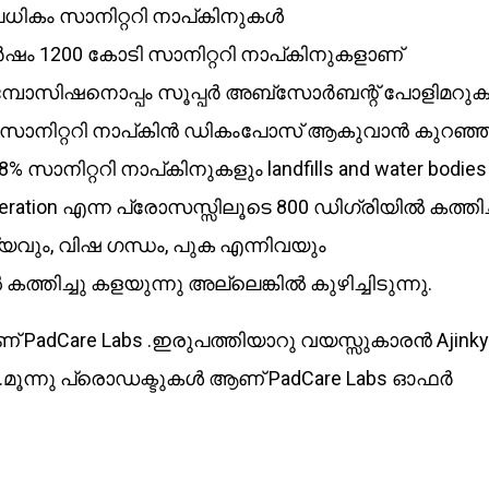
-ലധികം സാനിറ്ററി നാപ്കിനുകൾ
ർഷം 1200 കോടി സാനിറ്ററി നാപ്കിനുകളാണ്
 കോമ്പോസിഷനൊപ്പം സൂപ്പർ അബ്സോർബന്റ് പോളിമറുക
ഒരു സാനിറ്ററി നാപ്കിൻ ഡികംപോസ് ആകുവാൻ കുറഞ്ഞ
സാനിറ്ററി നാപ്കിനുകളും landfills and water bodies
ration എന്ന പ്രോസസ്സിലൂടെ 800 ഡിഗ്രിയിൽ കത്തിച്
വും, വിഷ ഗന്ധം, പുക എന്നിവയും
ത്തിച്ചു കളയുന്നു അല്ലെങ്കിൽ കുഴിച്ചിടുന്നു.
പ് ആണ് PadCare Labs .ഇരുപത്തിയാറു വയസ്സുകാരൻ Ajink
്നിൽ .മൂന്നു പ്രൊഡക്ടുകൾ ആണ് PadCare Labs ഓഫർ