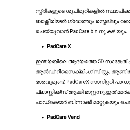
സ്ത്രീകളുടെ ശുചിമുറികളിൽ സ്ഥാപിക
ബാക്റ്റീരിയൽ ഗ്രോത്തും സ്മെല്ലും വ
ചെയ്യുവാൻ PadCare bin നു കഴിയും.
PadCare X
ഇന്ത്യയിലെ ആദ്യത്തെ 5D സാങ്കേത
ആൻഡ് റീസൈക്ലിംഗ് സിസ്റ്റം ആണിത്. 
ഭാരവുമുണ്ട്. PadCareX സാനിറ്ററി പാഡ
പ്ലാസ്റ്റിക്ക്സ് ആക്കി മാറ്റുന്നു.ഇത് മ
പാഡ്‌കെയർ ബിന്നാക്കി മാറ്റുകയും ചെ
PadCare Vend