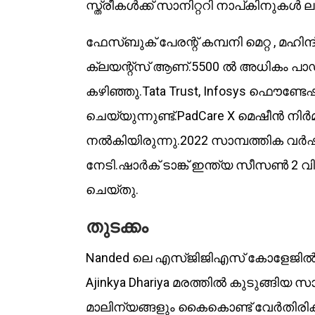
സ്ത്രീകൾക്ക് സാനിറ്ററി നാപ്കിനുക
ഫേസ്ബുക് പേരന്റ് കമ്പനി മെറ്റ , മഹി
ക്ലയന്റ്സ് ആണ്.5500 ൽ അധികം പ
കഴിഞ്ഞു.Tata Trust, Infosys ഫൌണ്ടേഷ
ചെയ്യുന്നുണ്ട്.PadCare X മെഷീൻ നിർമ
നൽകിയിരുന്നു.2022 സാമ്പത്തിക വർ
നേടി.ഷാർക്‌ ടാങ്ക് ഇന്ത്യ സീസൺ 2
ചെയ്തു.
തുടക്കം
Nanded ലെ എസ്‌ജിജിഎസ് കോളേജിൽ മെ
Ajinkya Dhariya മരത്തിൽ കുടുങ്ങിയ സാ
മാലിന്യങ്ങളും കൈകൊണ്ട് വേർതിരിക