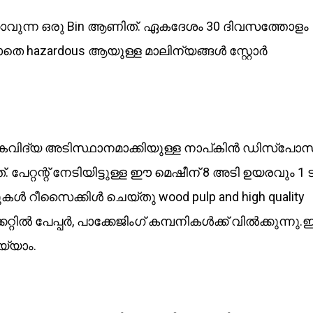
്കാവുന്ന ഒരു Bin ആണിത്. ഏകദേശം 30 ദിവസത്തോളം
രാതെ hazardous ആയുള്ള മാലിന്യങ്ങൾ സ്റ്റോർ
ികവിദ്യ അടിസ്ഥാനമാക്കിയുള്ള നാപ്കിൻ ഡിസ്പ
പേറ്റന്റ് നേടിയിട്ടുള്ള ഈ മെഷീന് 8 അടി ഉയരവും 1
ുകൾ റീസൈക്കിൾ ചെയ്തു wood pulp and high quality
ാർക്കറ്റിൽ പേപ്പർ, പാക്കേജിംഗ് കമ്പനികൾക്ക് വിൽക്കുന്നു
യ്യാം.