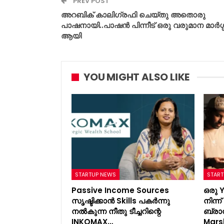
PREV POST
അറബിക് കാലിഗ്രഫി ചെയ്തു അതൊരു
പാഷനായി..പാഷൻ പിന്നീട് ഒരു വരുമാന മാർഗ്
ആയി
YOU MIGHT ALSO LIKE
STARTUP NEWS
START
Passive Income Sources
ഒരു 
സൃഷ്ടിക്കാൻ Skills പകർന്നു
നിന്
നൽകുന്ന നീതു ടീച്ചറിന്റെ
ബ്രാ
INKOMAX…
Mars