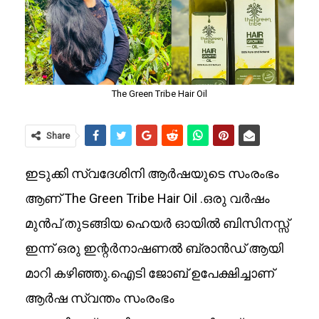
The Green Tribe Hair Oil
Share
ഇടുക്കി സ്വദേശിനി ആർഷയുടെ സംരംഭം
ആണ് The Green Tribe Hair Oil .ഒരു വർഷം
മുൻപ് തുടങ്ങിയ ഹെയർ ഓയിൽ ബിസിനസ്സ്
ഇന്ന് ഒരു ഇന്റർനാഷണൽ ബ്രാൻഡ് ആയി
മാറി കഴിഞ്ഞു.ഐടി ജോബ് ഉപേക്ഷിച്ചാണ്
ആർഷ സ്വന്തം സംരംഭം