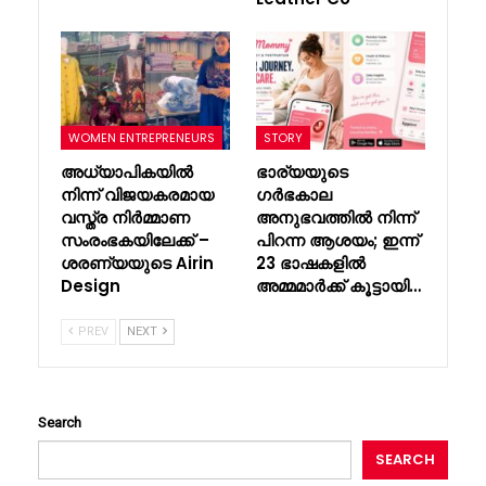
WOMEN ENTREPRENEURS
STORY
അധ്യാപികയിൽ
ഭാര്യയുടെ
നിന്ന് വിജയകരമായ
ഗർഭകാല
വസ്ത്ര നിർമ്മാണ
അനുഭവത്തിൽ നിന്ന്
സംരംഭകയിലേക്ക് –
പിറന്ന ആശയം; ഇന്ന്
ശരണ്യയുടെ Airin
23 ഭാഷകളിൽ
Design
അമ്മമാർക്ക് കൂട്ടായി…
PREV
NEXT
Search
SEARCH