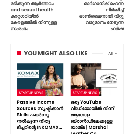
മടിക്കുന്ന ആർത്തവം
ഓർഗാനിക് ഹെന്ന
and sexual health
നിർമ്മിച്ച്
കാറ്റഗറിയിൽ
ഓൺലൈനായി വിറ്റു
കേരളത്തിൽ നിന്നുള്ള
വരുമാനം നേടുന്ന
സംരംഭം
ഹർഷ
YOU MIGHT ALSO LIKE
All
STARTUP NEWS
STARTUP NEWS
Passive Income
ഒരു YouTube
Sources സൃഷ്ടിക്കാൻ
വീഡിയോയിൽ നിന്ന്
Skills പകർന്നു
ആഗോള
നൽകുന്ന നീതു
ബ്രാൻഡിലേക്കുള്ള
ടീച്ചറിന്റെ INKOMAX…
യാത്ര | Marshal
Leather Co