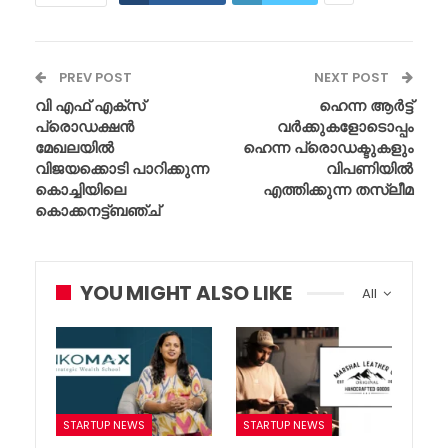
PREV POST
NEXT POST
വി എഫ് എക്സ്
ഹെന്ന ആർട്ട്
പ്രൊഡക്ഷൻ
വർക്കുകളോടൊപ്പം
മേഖലയിൽ
ഹെന്ന പ്രൊഡക്ടുകളും
വിജയക്കൊടി പാറിക്കുന്ന
വിപണിയിൽ
കൊച്ചിയിലെ
എത്തിക്കുന്ന തസ്ലീമ
കൊക്കനട്ട്ബഞ്ച്
YOU MIGHT ALSO LIKE
All
STARTUP NEWS
STARTUP NEWS