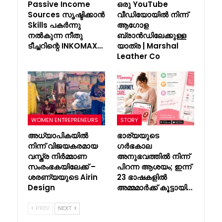
Passive Income
ഒരു YouTube
Sources സൃഷ്ടിക്കാൻ
വീഡിയോയിൽ നിന്ന്
Skills പകർന്നു
ആഗോള
നൽകുന്ന നീതു
ബ്രാൻഡിലേക്കുള്ള
ടീച്ചറിന്റെ INKOMAX…
യാത്ര | Marshal
Leather Co
WOMEN ENTREPRENEURS
STORY
അധ്യാപികയിൽ
ഭാര്യയുടെ
നിന്ന് വിജയകരമായ
ഗർഭകാല
വസ്ത്ര നിർമ്മാണ
അനുഭവത്തിൽ നിന്ന്
സംരംഭകയിലേക്ക് –
പിറന്ന ആശയം; ഇന്ന്
ശരണ്യയുടെ Airin
23 ഭാഷകളിൽ
Design
അമ്മമാർക്ക് കൂട്ടായി…
PREV
NEXT