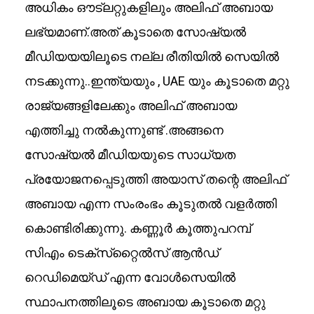
അധികം ഔട്ലറ്റുകളിലും അലിഫ് അബായ
ലഭ്യമാണ്.അത് കൂടാതെ സോഷ്യൽ
മീഡിയയയിലൂടെ നല്ല രീതിയിൽ സെയിൽ
നടക്കുന്നു..ഇന്ത്യയും , UAE യും കൂടാതെ മറ്റു
രാജ്യങ്ങളിലേക്കും അലിഫ് അബായ
എത്തിച്ചു നൽകുന്നുണ്ട് .അങ്ങനെ
സോഷ്യൽ മീഡിയയുടെ സാധ്യത
പ്രയോജനപ്പെടുത്തി അയാസ് തന്റെ അലിഫ്
അബായ എന്ന സംരംഭം കൂടുതൽ വളർത്തി
കൊണ്ടിരിക്കുന്നു. കണ്ണൂർ കൂത്തുപറമ്പ്
സിഎം ടെക്‌സ്‌റ്റൈൽസ് ആൻഡ്
റെഡിമെയ്ഡ് എന്ന വോൾസെയിൽ
സ്ഥാപനത്തിലൂടെ അബായ കൂടാതെ മറ്റു