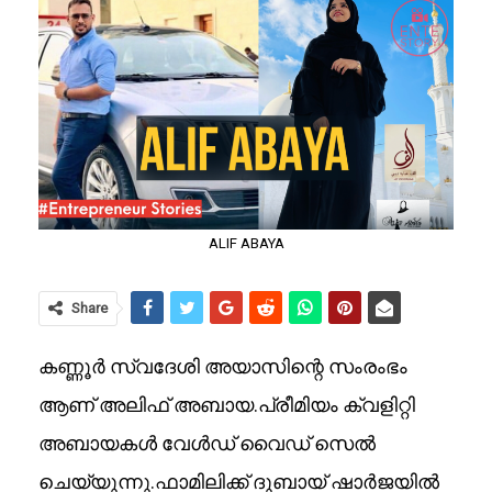
ALIF ABAYA
Share
കണ്ണൂർ സ്വദേശി അയാസിന്റെ സംരംഭം
ആണ് അലിഫ് അബായ.പ്രീമിയം ക്വളിറ്റി
അബായകൾ വേൾഡ് വൈഡ് സെൽ
ചെയ്യുന്നു.ഫാമിലിക്ക് ദുബായ് ഷാർജയിൽ