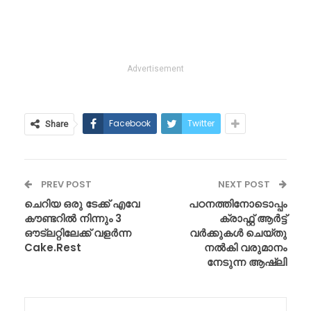
Advertisement
Facebook
Twitter
Share
PREV POST
NEXT POST
ചെറിയ ഒരു ടേക്ക് എവേ
പഠനത്തിനോടൊപ്പം
കൗണ്ടറിൽ നിന്നും 3
ക്രാഫ്റ്റ് ആർട്ട്
ഔട്ലറ്റിലേക്ക് വളർന്ന
വർക്കുകൾ ചെയ്തു
Cake.Rest
നൽകി വരുമാനം
നേടുന്ന ആഷ്‌ലി