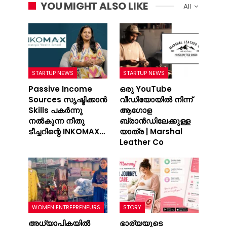
YOU MIGHT ALSO LIKE
All
STARTUP NEWS
STARTUP NEWS
Passive Income
ഒരു YouTube
Sources സൃഷ്ടിക്കാൻ
വീഡിയോയിൽ നിന്ന്
Skills പകർന്നു
ആഗോള
നൽകുന്ന നീതു
ബ്രാൻഡിലേക്കുള്ള
ടീച്ചറിന്റെ INKOMAX…
യാത്ര | Marshal
Leather Co
WOMEN ENTREPRENEURS
STORY
അധ്യാപികയിൽ
ഭാര്യയുടെ