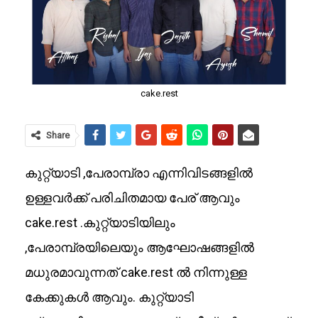
cake.rest
Share
കുറ്റ്യാടി ,പേരാമ്പ്രാ എന്നിവിടങ്ങളിൽ
ഉള്ളവർക്ക് പരിചിതമായ പേര് ആവും
cake.rest .കുറ്റ്യാടിയിലും
,പേരാമ്പ്രയിലെയും ആഘോഷങ്ങളിൽ
മധുരമാവുന്നത് cake.rest ൽ നിന്നുള്ള
കേക്കുകൾ ആവും. കുറ്റ്യാടി