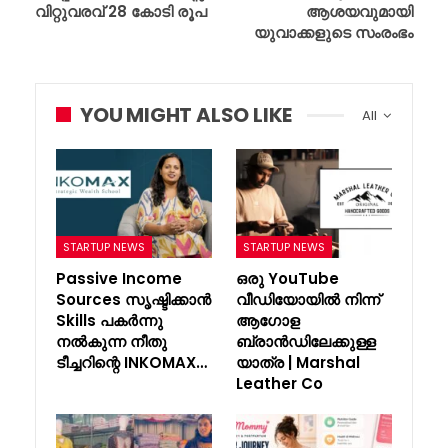
വിറ്റുവരവ് 28 കോടി രൂപ
ആശയവുമായി
യുവാക്കളുടെ സംരംഭം
YOU MIGHT ALSO LIKE
All
STARTUP NEWS
STARTUP NEWS
Passive Income
ഒരു YouTube
Sources സൃഷ്ടിക്കാൻ
വീഡിയോയിൽ നിന്ന്
Skills പകർന്നു
ആഗോള
നൽകുന്ന നീതു
ബ്രാൻഡിലേക്കുള്ള
ടീച്ചറിന്റെ INKOMAX…
യാത്ര | Marshal
Leather Co