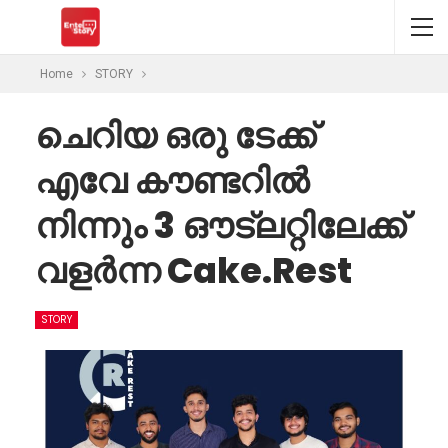
Home
STORY
ചെറിയ ഒരു ടേക്ക്
എവേ കൗണ്ടറിൽ
നിന്നും 3 ഔട്ലറ്റിലേക്ക്
വളർന്ന Cake.Rest
STORY