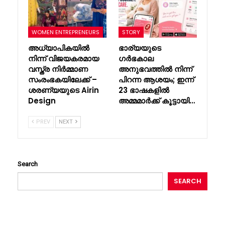
WOMEN ENTREPRENEURS
STORY
അധ്യാപികയിൽ
ഭാര്യയുടെ
നിന്ന് വിജയകരമായ
ഗർഭകാല
വസ്ത്ര നിർമ്മാണ
അനുഭവത്തിൽ നിന്ന്
സംരംഭകയിലേക്ക് –
പിറന്ന ആശയം; ഇന്ന്
ശരണ്യയുടെ Airin
23 ഭാഷകളിൽ
Design
അമ്മമാർക്ക് കൂട്ടായി…
PREV
NEXT
Search
SEARCH