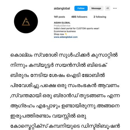
കൊല്ലം സ്വദേശി സുൾഫിക്കർ കുസാറ്റിൽ
നിന്നും കമ്പ്യൂട്ടർ സയൻസിൽ ബിടെക്
ബിരുദം നേടിയ ശേഷം ഐടി ജോബിൽ
പ്രവേശിച്ചു.പക്ഷെ ഒരു സംരംഭകൻ ആവണം
,സ്വന്തമായി ഒരു ബ്രാൻഡ് തുടങ്ങണം എന്ന
ആഗ്രഹം എപ്പോഴും ഉണ്ടായിരുന്നു.അങ്ങനെ
ഇരുപത്തിരണ്ടാം വയസ്സിൽ ഒരു
കോസ്മെറ്റിക്സ് കമ്പനിയുടെ ഡിസ്ട്രിബൂഷൻ