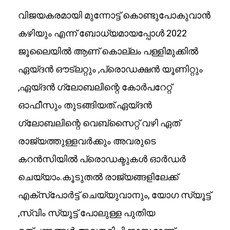
വിജയകരമായി മുന്നോട്ട് കൊണ്ടുപോകുവാൻ
കഴിയും എന്ന് ബോധ്യമായപ്പോൾ 2022
ജൂലൈയിൽ ആണ് കൊല്ലം പള്ളിമുക്കിൽ
ഏയ്ദൻ ഔട്ലറ്റും ,പ്രൊഡക്ഷൻ യൂണിറ്റും
,ഏയ്ദൻ ഗ്ലോബലിന്റെ കോർപറേറ്റ്
ഓഫീസും തുടങ്ങിയത്.ഏയ്ദൻ
ഗ്ലോബലിന്റെ വെബ്സൈറ്റ് വഴി ഏത്
രാജ്യത്തുള്ളവർക്കും അവരുടെ
കറൻസിയിൽ പ്രൊഡക്ടുകൾ ഓർഡർ
ചെയ്യാം.കൂടുതൽ രാജ്യങ്ങളിലേക്ക്
എക്സ്പോർട്ട് ചെയ്യുവാനും, യോഗ സ്യൂട്ട്
,സ്വിം സ്യൂട്ട് പോലുള്ള പുതിയ