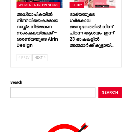
WOMEN ENTREPRENEURS
STORY
അധ്യാപികയിൽ
ഭാര്യയുടെ
നിന്ന് വിജയകരമായ
ഗർഭകാല
വസ്ത്ര നിർമ്മാണ
അനുഭവത്തിൽ നിന്ന്
സംരംഭകയിലേക്ക് –
പിറന്ന ആശയം; ഇന്ന്
ശരണ്യയുടെ Airin
23 ഭാഷകളിൽ
Design
അമ്മമാർക്ക് കൂട്ടായി…
PREV
NEXT
Search
SEARCH