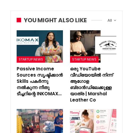
YOU MIGHT ALSO LIKE
All
STARTUP NEWS
STARTUP NEWS
Passive Income
ഒരു YouTube
Sources സൃഷ്ടിക്കാൻ
വീഡിയോയിൽ നിന്ന്
Skills പകർന്നു
ആഗോള
നൽകുന്ന നീതു
ബ്രാൻഡിലേക്കുള്ള
ടീച്ചറിന്റെ INKOMAX…
യാത്ര | Marshal
Leather Co