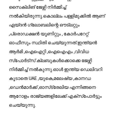
സൈക്ലിങ് ജേഴ്സി നിർമ്മിച്ച്
നൽകിയിരുന്നു.കൊല്ലം പള്ളിമുക്കിൽ ആണ്
ഏയ്ദൻ ഗ്ലോബലിന്റെ ഔട്ലറ്റും
,പ്രൊഡക്ഷൻ യൂണിറ്റും , കോർപറേറ്റ്
ഓഫീസും സ്ഥിതി ചെയ്യുന്നത്.ഇന്ത്യൻ
ആർമി ,ഐഐറ്റി ,ഐഐഎം ,വിവിധ
സ്പോർട്സ് ക്ലബുകൾക്കൊക്കെ ജേഴ്സി
നിർമ്മിച്ച് നൽകുന്നു.ഓൾ ഇന്ത്യ ഡെലിവറി
കൂടാതെ UAE ,യുകെ,മലേഷ്യ ,കാനഡ
,ഡെൻമാർക്ക്‌ ,ഓസ്‌ട്രേലിയ എന്നിങ്ങനെ
ആറോളം രാജ്യങ്ങളിലേക്ക് എക്സ്പോർട്ടും
ചെയ്യുന്നു.