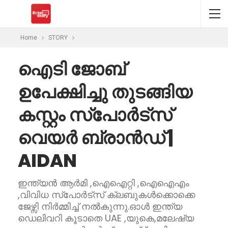
Home
STORY
ഐടി ജോബ്
ഉപേക്ഷിച്ചു തുടങ്ങിയ
കസ്റ്റം സ്പോർട്സ്
വെയർ ബ്രാൻഡ് |
AIDAN
ഇന്ത്യൻ ആർമി ,ഐഐറ്റി ,ഐഐഎം
,വിവിധ സ്പോർട്സ് ക്ലബുകൾക്കൊക്കെ
ജേഴ്സി നിർമ്മിച്ച് നൽകുന്നു.ഓൾ ഇന്ത്യ
ഡെലിവറി കൂടാതെ UAE ,യുകെ,മലേഷ്യ