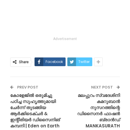
Advertisement
Facebook
Twitter
Share
PREV POST
NEXT POST
കോളേജിൽ ഒരുമിച്ചു
മലപ്പുറം സ്വദേശിനി
പഠിച്ച സുഹൃത്തുമായി
കമറുബാൻ
ചേർന്ന് തുടങ്ങിയ
നുസറത്തിന്റെ
ആർക്കിടെക്ചർ &
ഡിസൈനർ ഫാഷൻ
ഇന്റീരിയർ ഡിസൈനിങ്
ബ്രാൻഡ്
കമ്പനി | Eden on Earth
MANKASURATH