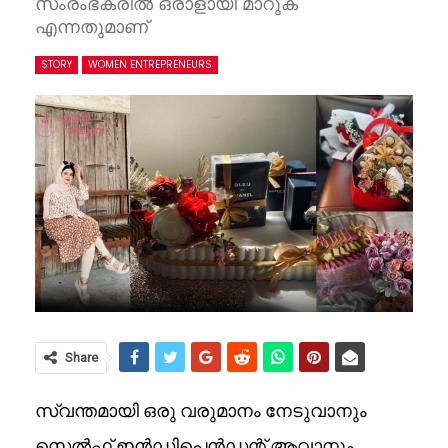
സംരംഭകരിൽ ഒരാളായി മാറുക
എന്നതുമാണ്
STORY
WOMEN ENTREPRENEURS
Share
സ്വന്തമായി ഒരു വരുമാനം നേടുവാനും
സെൽഫ് ഇൻഡിപെൻഡന്റ് ആവാനും