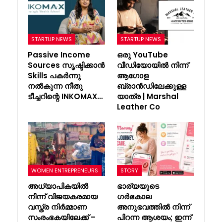
STARTUP NEWS
STARTUP NEWS
Passive Income
ഒരു YouTube
Sources സൃഷ്ടിക്കാൻ
വീഡിയോയിൽ നിന്ന്
Skills പകർന്നു
ആഗോള
നൽകുന്ന നീതു
ബ്രാൻഡിലേക്കുള്ള
ടീച്ചറിന്റെ INKOMAX…
യാത്ര | Marshal
Leather Co
WOMEN ENTREPRENEURS
STORY
അധ്യാപികയിൽ
ഭാര്യയുടെ
നിന്ന് വിജയകരമായ
ഗർഭകാല
വസ്ത്ര നിർമ്മാണ
അനുഭവത്തിൽ നിന്ന്
സംരംഭകയിലേക്ക് –
പിറന്ന ആശയം; ഇന്ന്