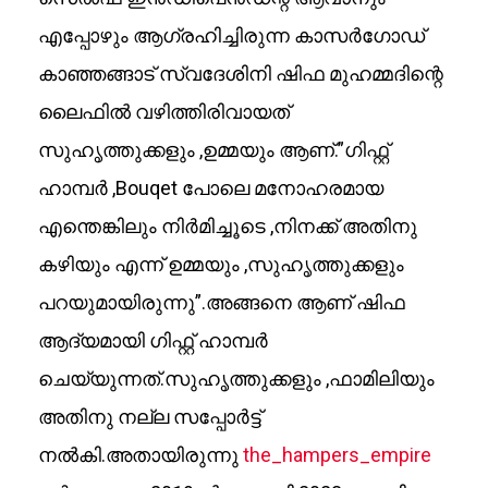
എപ്പോഴും ആഗ്രഹിച്ചിരുന്ന കാസർഗോഡ്
കാഞ്ഞങ്ങാട് സ്വദേശിനി ഷിഫ മുഹമ്മദിന്റെ
ലൈഫിൽ വഴിത്തിരിവായത്
സുഹൃത്തുക്കളും ,ഉമ്മയും ആണ്.”ഗിഫ്റ്റ്
ഹാമ്പർ ,Bouqet പോലെ മനോഹരമായ
എന്തെങ്കിലും നിർമിച്ചൂടെ ,നിനക്ക് അതിനു
കഴിയും എന്ന് ഉമ്മയും ,സുഹൃത്തുക്കളും
പറയുമായിരുന്നു”.അങ്ങനെ ആണ് ഷിഫ
ആദ്യമായി ഗിഫ്റ്റ് ഹാമ്പർ
ചെയ്യുന്നത്.സുഹൃത്തുക്കളും ,ഫാമിലിയും
അതിനു നല്ല സപ്പോർട്ട്
നൽകി.അതായിരുന്നു
the_hampers_empire