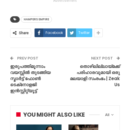
Advertisement
HAMPERS EMPIRE
Facebook
Twitter
Share
PREV POST
NEXT POST
ഇരുപത്തിമൂന്നാം
തൊഴിലില്ലായ്മക്ക്
വയസ്സിൽ തുടങ്ങിയ
പരിഹാരവുമായി ഒരു
സ്മാർട്ട് ഫോൺ
മലയാളി സംരംഭം | Zeak
ടെക്‌നോളജി
Us
ഇൻസ്റ്റിറ്റ്യൂട്ട്
YOU MIGHT ALSO LIKE
All