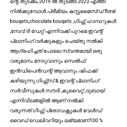
ന്റെ തുടക്കം.2019 ൽ തുടങ്ങി 2023 എത്തി
നിൽക്കുമ്പോൾ പ്രീമിയം കസ്റ്റമൈസ്ഡ് floral
bouqets,chocolate bouqets ,ഗിഫ്റ്റ് ഹാമ്പറുകൾ
,സേവ് ദി ഡേറ്റ് എന്നിവക്ക് പുറമെ ഇവന്റ്
പ്ലാനിംഗ് വർക്കുകളും ചെയ്തു നൽകി
ആഗ്രഹിച്ചത് പോലെ സ്വന്തമായി ഒരു
വരുമാനം നേടുവാനും സെൽഫ്
ഇൻഡിപെൻഡന്റ് ആവാനും ഷിഫക്ക്
കഴിയുന്നു.ഗിഫ്റ്റ്‌സ് & ഇവന്റ് പ്ലാനിംഗ്
സർവീസുകൾ സൗദി ,കുവൈറ്റ് ,ദുബായ്
എന്നിവിടങ്ങളിൽ ആണ് നൽകി
വരുന്നത്.ഗിഫ്റ്റ് പ്രോഡക്റ്റുകൾ വേൾഡ്
വൈഡ് ഡെലിവറിയും ലഭ്യമാണ്100 %