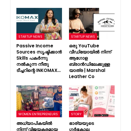
STARTUP NEWS
STARTUP NEWS
Passive Income
ഒരു YouTube
Sources സൃഷ്ടിക്കാൻ
വീഡിയോയിൽ നിന്ന്
Skills പകർന്നു
ആഗോള
നൽകുന്ന നീതു
ബ്രാൻഡിലേക്കുള്ള
ടീച്ചറിന്റെ INKOMAX…
യാത്ര | Marshal
Leather Co
WOMEN ENTREPRENEURS
STORY
അധ്യാപികയിൽ
ഭാര്യയുടെ
നിന്ന് വിജയകരമായ
ഗർഭകാല