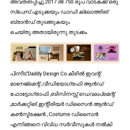
അവതരിപ്പിച്ചു.2017 ൽ 750 രൂപ വാടകക്ക് ഒരു
സ്‌പേസ് എടുക്കയും ഡാഡി ക്ലോത്തിങ്
ബ്രാൻഡ് തുടങ്ങുകയും
ചെയ്തു.അതായിരുന്നു തുടക്കം.
പിന്നീട് Daddy Design Co കീഴിൽ ഇവന്റ്
മാനേജ്‌മെന്റ് ,വീഡിയോഗ്രഫി ആൻഡ്
ഫോട്ടോഗ്രാഫി ,ബിസിനസ്സ് ഡെവലപ്മെന്റ്
,മാർക്കറ്റിങ് ,ഇന്റീരിയർ ഡിസൈൻ ആൻഡ്
കൺസ്ട്രക്ഷൻ , Costume ഡിസൈൻ
എന്നിങ്ങനെ വിവിധ സർവീസുകൾ നൽകി