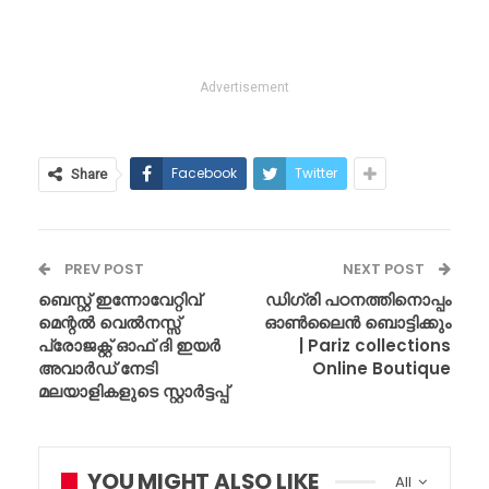
Advertisement
Facebook
Twitter
Share
PREV POST
NEXT POST
ബെസ്റ്റ് ഇന്നോവേറ്റിവ്
ഡിഗ്രി പഠനത്തിനൊപ്പം
മെന്റൽ വെൽനസ്സ്
ഓൺലൈൻ ബൊട്ടിക്കും
പ്രോജക്റ്റ് ഓഫ് ദി ഇയർ
| Pariz collections
അവാർഡ് നേടി
Online Boutique
മലയാളികളുടെ സ്റ്റാർട്ടപ്പ്
YOU MIGHT ALSO LIKE
All