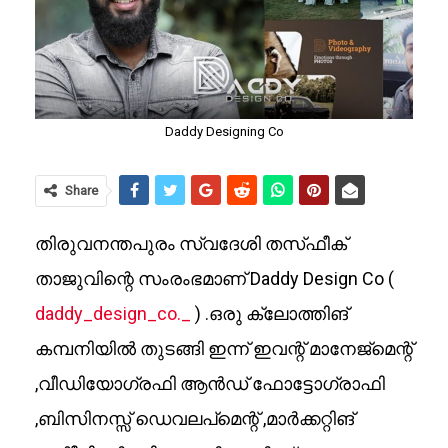
Daddy Designing Co
Share
തിരുവനന്തപുരം സ്വദേശി തസ്‌ഫീക്
താജുവിന്റെ സംരംഭമാണ് Daddy Design Co (
daddy_design_co._
) .ഒരു ക്ലോത്തിങ്
കമ്പനിയിൽ തുടങ്ങി ഇന്ന് ഇവന്റ് മാനേജ്‌മെന്റ്
,വീഡിയോഗ്രഫി ആൻഡ് ഫോട്ടോഗ്രാഫി
,ബിസിനസ്സ് ഡെവലപ്മെന്റ് ,മാർക്കറ്റിങ്