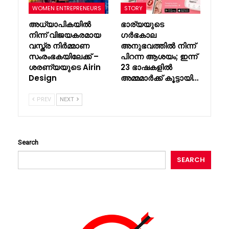
WOMEN ENTREPRENEURS
STORY
അധ്യാപികയിൽ
ഭാര്യയുടെ
നിന്ന് വിജയകരമായ
ഗർഭകാല
വസ്ത്ര നിർമ്മാണ
അനുഭവത്തിൽ നിന്ന്
സംരംഭകയിലേക്ക് –
പിറന്ന ആശയം; ഇന്ന്
ശരണ്യയുടെ Airin
23 ഭാഷകളിൽ
Design
അമ്മമാർക്ക് കൂട്ടായി…
PREV
NEXT
Search
SEARCH