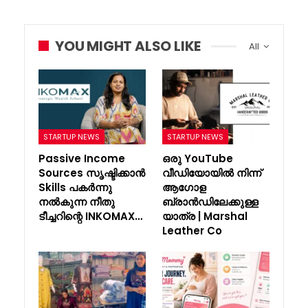
YOU MIGHT ALSO LIKE
All
STARTUP NEWS
STARTUP NEWS
Passive Income
ഒരു YouTube
Sources സൃഷ്ടിക്കാൻ
വീഡിയോയിൽ നിന്ന്
Skills പകർന്നു
ആഗോള
നൽകുന്ന നീതു
ബ്രാൻഡിലേക്കുള്ള
ടീച്ചറിന്റെ INKOMAX…
യാത്ര | Marshal
Leather Co