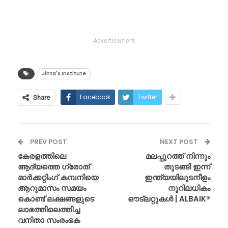
Advertisement
Jinta's Institute
Facebook
Twitter
Share
PREV POST
NEXT POST
കേരളത്തിലെ
മലപ്പുറത്ത് നിന്നും
ആദ്യത്തെ ഗ്രോത്
തുടങ്ങി ഇന്ന്
മാർക്കറ്റിംഗ് കമ്പനിയെ
ഇന്ത്യയിലുടനീളം
ആറുമാസം സമയം
നൂറിലധികം
കൊണ്ട് ലക്ഷങ്ങളുടെ
ഔട്ലറ്റുകൾ | ALBAIK®
ലാഭത്തിലെത്തിച്ച
വനിതാ സംരംഭക